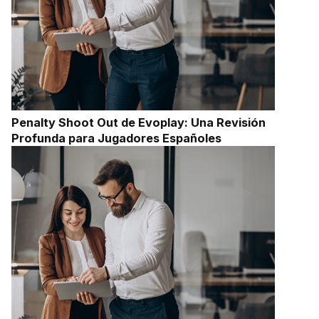
Penalty Shoot Out de Evoplay: Una Revisión
Profunda para Jugadores Españoles