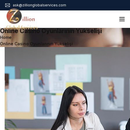
ask@zillionglobalservices.com
Online Casino Oyunlarının Yükselişi
Home
Home
Online Casino Oyunlarının Yükselişi
About Us
Services
Audit Assurance
Contact
Business Risk Management
Bookkeeping & Tax
Cyber Maturity
Cybersecurity Risk Management
Education & Training
Enterprise Risk Management & Risk Culture
Mock Audit & Examination
Service Education Resources
Sox Compliance