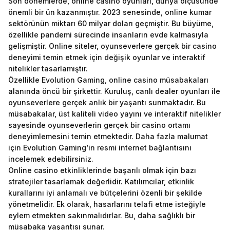
Son dönemlerde, online casino oyunları, dünya ölçüsünde
önemli bir ün kazanmıştır. 2023 senesinde, online kumar
sektörünün miktarı 60 milyar doları geçmiştir. Bu büyüme,
özellikle pandemi sürecinde insanların evde kalmasıyla
gelişmiştir. Online siteler, oyunseverlere gerçek bir casino
deneyimi temin etmek için değişik oyunlar ve interaktif
nitelikler tasarlamıştır.
Özellikle Evolution Gaming, online casino müsabakaları
alanında öncü bir şirkettir. Kuruluş, canlı dealer oyunları ile
oyunseverlere gerçek anlık bir yaşantı sunmaktadır. Bu
müsabakalar, üst kaliteli video yayını ve interaktif nitelikler
sayesinde oyunseverlerin gerçek bir casino ortamı
deneyimlemesini temin etmektedir. Daha fazla malumat
için Evolution Gaming’in
resmi internet bağlantısını
incelemek edebilirsiniz.
Online casino etkinliklerinde başarılı olmak için bazı
stratejiler tasarlamak değerlidir. Katılımcılar, etkinlik
kurallarını iyi anlamalı ve bütçelerini özenli bir şekilde
yönetmelidir. Ek olarak, hasarlarını telafi etme isteğiyle
eylem etmekten sakınmalıdırlar. Bu, daha sağlıklı bir
müsabaka yaşantısı sunar.