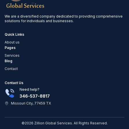
We are a diversified company dedicated to providing comprehensive
solutions for individuals and businesses.
Quick Links
About us
Pages
Services
Blog
Contact
Contact Us
Need help?
346-537-8817
Missouri City, 77459 TX
©2026 Zillion Global Services. All Rights Reserved.