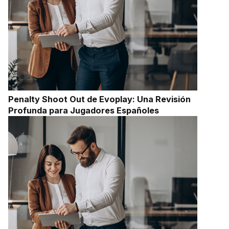
Penalty Shoot Out de Evoplay: Una Revisión
Profunda para Jugadores Españoles