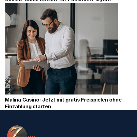
Malina Casino: Jetzt mit gratis Freispielen ohne
Einzahlung starten