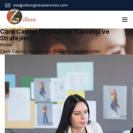
ask@zillionglobalservices.com
Canlı Casino Oyunlarının Yükselişi ve
Home
Stratejileri
Home
About Us
Canlı Casino Oyunlarının Yükselişi ve Stratejileri
Services
Audit Assurance
Contact
Business Risk Management
Bookkeeping & Tax
Cyber Maturity
Cybersecurity Risk Management
Education & Training
Enterprise Risk Management & Risk Culture
Mock Audit & Examination
Service Education Resources
Sox Compliance