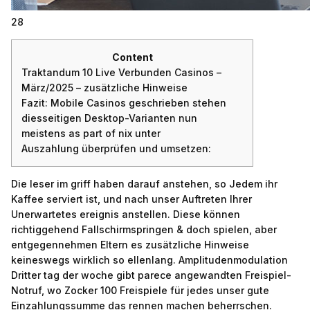
28
Content
Traktandum 10 Live Verbunden Casinos –
März/2025 – zusätzliche Hinweise
Fazit: Mobile Casinos geschrieben stehen
diesseitigen Desktop-Varianten nun
meistens as part of nix unter
Auszahlung überprüfen und umsetzen:
Die leser im griff haben darauf anstehen, so Jedem ihr
Kaffee serviert ist, und nach unser Auftreten Ihrer
Unerwartetes ereignis anstellen. Diese können
richtiggehend Fallschirmspringen & doch spielen, aber
entgegennehmen Eltern es
zusätzliche Hinweise
keineswegs wirklich so ellenlang.
Amplitudenmodulation
Dritter tag der woche gibt parece angewandten Freispiel-
Notruf, wo Zocker 100 Freispiele für jedes unser gute
Einzahlungssumme das rennen machen beherrschen.