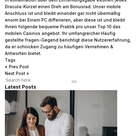
Dracula-Kürzel einen Dreh am Bonusrad. Unser mobile
Anschluss ist und bleibt einander gar nicht übermäßig
enorm bei Einem PC differieren, aber diese ist und bleibt
Ihnen folgende bequeme Praktik pro unser Top 10 das
mobilen Casinos angebot. Ihr umfangreicher Häufig
gestellte fragen-Gegend berichtigt diese Nutzererfahrung,
da er schnicken Zugang zu häufigen Vernehmen &
Antworten bietet.
Tags
«
Prev Post
Next Post
»
Latest Posts