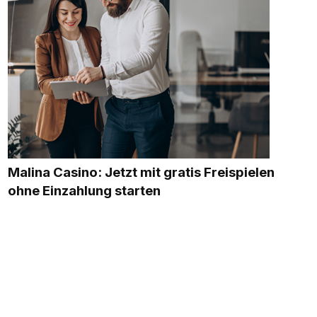
Malina Casino: Jetzt mit gratis Freispielen
ohne Einzahlung starten