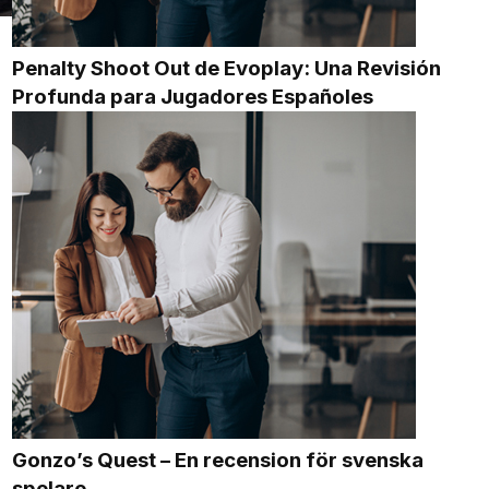
Penalty Shoot Out de Evoplay: Una Revisión
Profunda para Jugadores Españoles
Gonzo’s Quest – En recension för svenska
spelare