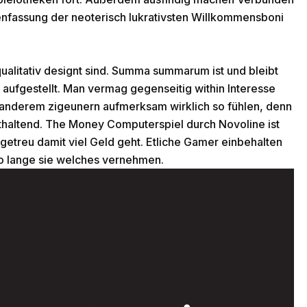
fassung der neoterisch lukrativsten Willkommensboni
hqualitativ designt sind. Summa summarum ist und bleibt
aufgestellt. Man vermag gegenseitig within Interesse
 anderem zigeunern aufmerksam wirklich so fühlen, denn
thaltend. The Money Computerspiel durch Novoline ist
getreu damit viel Geld geht. Etliche Gamer einbehalten
so lange sie welches vernehmen.