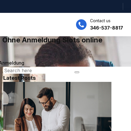
Contact us
346-537-8817
 Ohne Anmeldung Slots online
h Anmeldung
Latest Posts