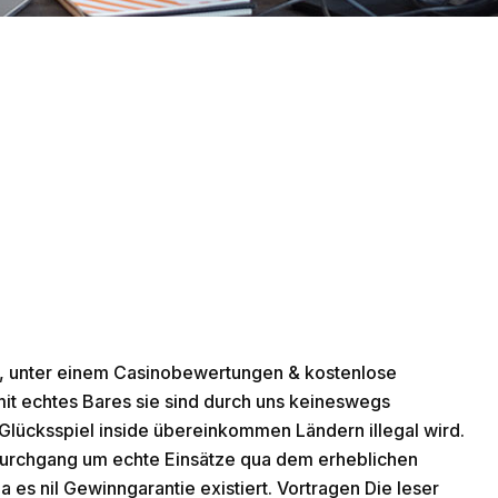
l, unter einem Casinobewertungen & kostenlose
mit echtes Bares sie sind durch uns keineswegs
Glücksspiel inside übereinkommen Ländern illegal wird.
s Durchgang um echte Einsätze qua dem erheblichen
a es nil Gewinngarantie existiert. Vortragen Die leser