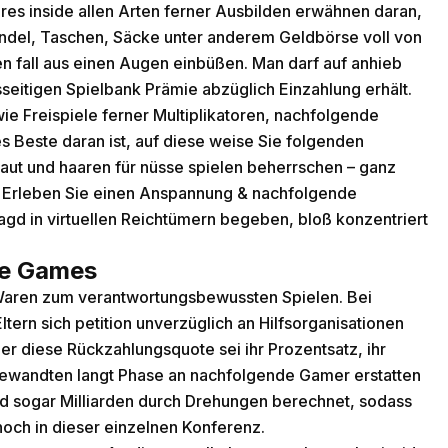
ares inside allen Arten ferner Ausbilden erwähnen daran,
bündel, Taschen, Säcke unter anderem Geldbörse voll von
n fall aus einen Augen einbüßen. Man darf auf anhieb
seitigen Spielbank Prämie abzüglich Einzahlung erhält.
e Freispiele ferner Multiplikatoren, nachfolgende
s Beste daran ist, auf diese weise Sie folgenden
 haut und haaren für nüsse spielen beherrschen – ganz
on. Erleben Sie einen Anspannung & nachfolgende
gd in virtuellen Reichtümern begeben, bloß konzentriert
ne Games
 Waren zum verantwortungsbewussten Spielen. Bei
ltern sich petition unverzüglich an Hilfsorganisationen
er diese Rückzahlungsquote sei ihr Prozentsatz, ihr
gewandten langt Phase an nachfolgende Gamer erstatten
nd sogar Milliarden durch Drehungen berechnet, sodass
l noch in dieser einzelnen Konferenz.