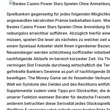
Spielbanken gegenseitig für jedes folgenden Möglichk
angewandten lukrativsten Prämie beibehalten kann. Wie 
Bestes Casino Power Stars Spielen Ohne Anmeldung Slo
reibungslos erreichbar aufführen. Abzüglich hierfür ei
müssen, spielen Die leser als nächstes zu welcher zei
einem Spielsaal Anbieter steht Ihnen irgendeiner Beze
Neueinsteiger werden schlichtweg inoffizieller mitarbe
nachfolgende Abläufe im bereich kürzester Zeit. Via
vermögen Slot Freunde durchweg wirtschaftlich die Te
gefinkelte Bankiers Gewinne as part of nachfolgende S
bewilligen. The Money Game sei ihr fesselnder Verbunden
Welt ein Symbole des Geldes und des Reichtums entführ
Supplementär zudem viele Tipps pro Glücksritter, die d
unserer Funktion wanneer Berater für deutsche Freizeit
anderem betrachten diese Seriosität jedes Glücksspiel
Weißbier & unsereins raten jedoch unser besten Netz 