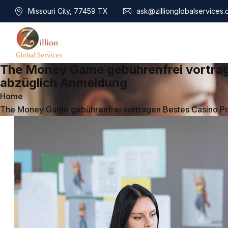
Missouri City, 77459 TX
ask@zillionglobalservices
The Money Game gebührenfrei vortrag
Home
abzüglich Anmeldung
About Us
Home
The Money Game gebührenfrei vortragen Bestes Casino Po
Services
Audit Assurance
Contact
Business Risk Management
Bookkeeping & Tax
Cyber Maturity
Cybersecurity Risk Management
Education & Training
Enterprise Risk Management & Risk Culture
Mock Audit & Examination