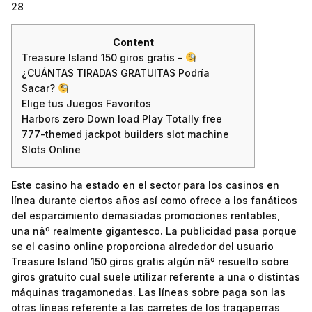
28
Content
Treasure Island 150 giros gratis –
¿CUÁNTAS TIRADAS GRATUITAS Podría
Sacar?
Elige tus Juegos Favoritos
Harbors zero Down load Play Totally free
777-themed jackpot builders slot machine
Slots Online
Este casino ha estado en el sector para los casinos en
línea durante ciertos años así­ como ofrece a los fanáticos
del esparcimiento demasiadas promociones rentables,
una nâº realmente gigantesco.
La publicidad pasa porque
se el casino online proporciona alrededor del usuario
Treasure Island 150 giros gratis
algún nâº resuelto sobre
giros gratuito cual suele utilizar referente a una o distintas
máquinas tragamonedas. Las líneas sobre paga son las
otras líneas referente a las carretes de los tragaperras