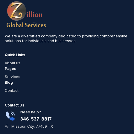
We are a diversified company dedicated to providing comprehensive
solutions for individuals and businesses.
Quick Links
About us
Pages
Services
Blog
Contact
Contact Us
Need help?
346-537-8817
Missouri City, 77459 TX