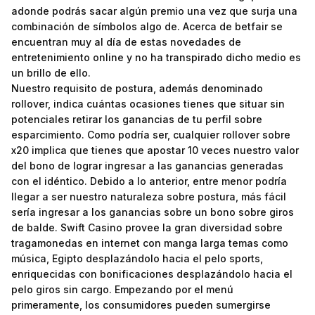
adonde podrás sacar algún premio una vez que surja una
combinación de símbolos algo de. Acerca de betfair se
encuentran muy al día de estas novedades de
entretenimiento online y no ha transpirado dicho medio es
un brillo de ello.
Nuestro requisito de postura, además denominado
rollover, indica cuántas ocasiones tienes que situar sin
potenciales retirar los ganancias de tu perfil sobre
esparcimiento. Como podrí­a ser, cualquier rollover sobre
x20 implica que tienes que apostar 10 veces nuestro valor
del bono de lograr ingresar a las ganancias generadas
con el idéntico. Debido a lo anterior, entre menor podrí­a
llegar a ser nuestro naturaleza sobre postura, más fácil
sería ingresar a los ganancias sobre un bono sobre giros
de balde. Swift Casino provee la gran diversidad sobre
tragamonedas en internet con manga larga temas como
música, Egipto desplazándolo hacia el pelo sports,
enriquecidas con bonificaciones desplazándolo hacia el
pelo giros sin cargo. Empezando por el menú
primeramente, los consumidores pueden sumergirse