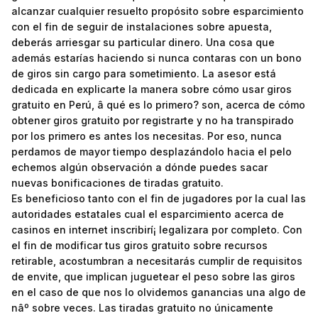
alcanzar cualquier resuelto propósito sobre esparcimiento
con el fin de seguir de instalaciones sobre apuesta,
deberás arriesgar su particular dinero. Una cosa que
además estarías haciendo si nunca contaras con un bono
de giros sin cargo para sometimiento. La asesor está
dedicada en explicarte la manera sobre cómo usar giros
gratuito en Perú, â qué es lo primero? son, acerca de cómo
obtener giros gratuito por registrarte y no ha transpirado
por los primero es antes los necesitas. Por eso, nunca
perdamos de mayor tiempo desplazándolo hacia el pelo
echemos algún observación a dónde puedes sacar
nuevas bonificaciones de tiradas gratuito.
Es beneficioso tanto con el fin de jugadores por la cual las
autoridades estatales cual el esparcimiento acerca de
casinos en internet inscribirí¡ legalizara por completo. Con
el fin de modificar tus giros gratuito sobre recursos
retirable, acostumbran a necesitarás cumplir de requisitos
de envite, que implican juguetear el peso sobre las giros
en el caso de que nos lo olvidemos ganancias una algo de
nâº sobre veces. Las tiradas gratuito no únicamente