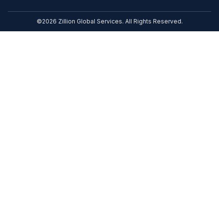
©2026 Zillion Global Services. All Rights Reserved.