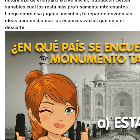
variables cual los resta más profusamente interesantes.
Luego sobre esa jugada, inscribirí¡ te reparten novedosas
ideas para desbancar las espacios vacíos que dejó el
descarte.