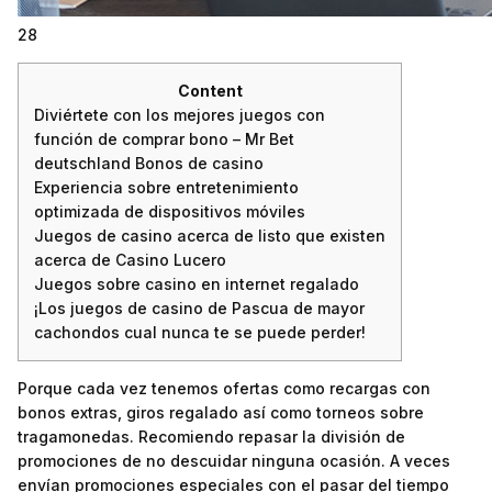
28
Content
Diviértete con los mejores juegos con
función de comprar bono – Mr Bet
deutschland Bonos de casino
Experiencia sobre entretenimiento
optimizada de dispositivos móviles
Juegos de casino acerca de listo que existen
acerca de Casino Lucero
Juegos sobre casino en internet regalado
¡Los juegos de casino de Pascua de mayor
cachondos cual nunca te se puede perder!
Porque cada vez tenemos ofertas como recargas con
bonos extras, giros regalado así­ como torneos sobre
tragamonedas. Recomiendo repasar la división de
promociones de no descuidar ninguna ocasión.
A veces
envían promociones especiales con el pasar del tiempo