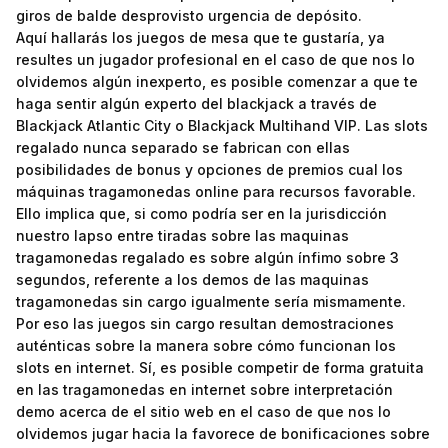
giros de balde desprovisto urgencia de depósito.
Aquí hallarás los juegos de mesa que te gustaría, ya
resultes un jugador profesional en el caso de que nos lo
olvidemos algún inexperto, es posible comenzar a que te
haga sentir algún experto del blackjack a través de
Blackjack Atlantic City o Blackjack Multihand VIP. Las slots
regalado nunca separado se fabrican con ellas
posibilidades de bonus y opciones de premios cual los
máquinas tragamonedas online para recursos favorable.
Ello implica que, si como podrí­a ser en la jurisdicción
nuestro lapso entre tiradas sobre las maquinas
tragamonedas regalado es sobre algún ínfimo sobre 3
segundos, referente a los demos de las maquinas
tragamonedas sin cargo igualmente sería mismamente.
Por eso las juegos sin cargo resultan demostraciones
auténticas sobre la manera sobre cómo funcionan los
slots en internet. Sí, es posible competir de forma gratuita
en las tragamonedas en internet sobre interpretación
demo acerca de el sitio web en el caso de que nos lo
olvidemos jugar hacia la favorece de bonificaciones sobre