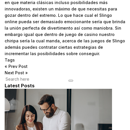
en que materia clásicas incluso posibilidades más
innovadoras, existen un máximo de que necesitas para
gozar dentro del extremo. Lo que hace cual el Slingo
online pueda ser demasiado emocionante serí­a que brinda
la unión perfecta de divertimento así­ como maniobra. Sin
embargo igual que dentro de juego de casino nuestro
chiripa serí­a la cual manda, acerca de las juegos de Slingo
además puedes contratar ciertas estrategias de
incrementar las posibilidades sobre conseguir.
Tags
«
Prev Post
Next Post
»
Latest Posts