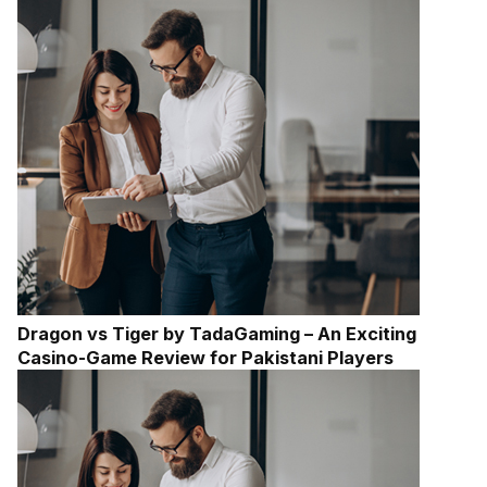
Dragon vs Tiger by TadaGaming – An Exciting
Casino-Game Review for Pakistani Players