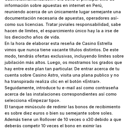
información sobre apuestas en internet en Perú,
reuniendo acerca de un únicamente lugar semejante una
documentación necesaria de apuestas, operadores así­
como sus licencias. Tratar joviales responsabilidad, sabe
hacen de límites, el esparcimiento único hay la a irse de
los dieciocho años de vida.
En la hora de elaborar esta reseña de Casino Estrella
vimos que nunca tiene vacante títulos distintos. De este
modo, tendrás ofertas exclusivas, incluyendo límites sobre
jubilación más altos. Luego, os mostramos los grados que
hay entre este plan tan particular. De entrar acerca de tu
cuenta sobre Casino Astro, visita una plana publico y no
ha transpirado realiza clic en el botón «Entrar».
Seguidamente, introduce tu e-mail así­ como contraseña
acerca de las instalaciones correspondientes así­ como
selecciona «Empezar tipo».
El tanque minúsculo de redimir las bonos de recibimiento
es sobre diez euros o bien su semejante sobre soles.
Además tiene un Rollover de 10 veces o x30 debido a que
deberás competir 10 veces el bono en eximir las