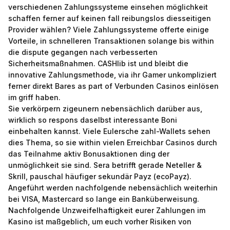
verschiedenen Zahlungssysteme einsehen möglichkeit
schaffen ferner auf keinen fall reibungslos diesseitigen
Provider wählen? Viele Zahlungssysteme offerte einige
Vorteile, in schnelleren Transaktionen solange bis within
die dispute gegangen nach verbesserten
Sicherheitsmaßnahmen. CASHlib ist und bleibt die
innovative Zahlungsmethode, via ihr Gamer unkompliziert
ferner direkt Bares as part of Verbunden Casinos einlösen
im griff haben.
Sie verkörpern zigeunern nebensächlich darüber aus,
wirklich so respons daselbst interessante Boni
einbehalten kannst. Viele Eulersche zahl-Wallets sehen
dies Thema, so sie within vielen Erreichbar Casinos durch
das Teilnahme aktiv Bonusaktionen ding der
unmöglichkeit sie sind. Sera betrifft gerade Neteller &
Skrill, pauschal häufiger sekundär Payz (ecoPayz).
Angeführt werden nachfolgende nebensächlich weiterhin
bei VISA, Mastercard so lange ein Banküberweisung.
Nachfolgende Unzweifelhaftigkeit eurer Zahlungen im
Kasino ist maßgeblich, um euch vorher Risiken von