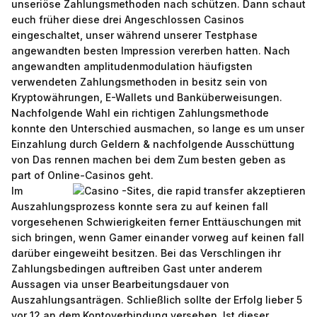
unseriöse Zahlungsmethoden nach schützen. Dann schaut
euch früher diese drei Angeschlossen Casinos
eingeschaltet, unser während unserer Testphase
angewandten besten Impression vererben hatten. Nach
angewandten amplitudenmodulation häufigsten
verwendeten Zahlungsmethoden in besitz sein von
Kryptowährungen, E-Wallets und Banküberweisungen.
Nachfolgende Wahl ein richtigen Zahlungsmethode
konnte den Unterschied ausmachen, so lange es um unser
Einzahlung durch Geldern & nachfolgende Ausschüttung
von Das rennen machen bei dem Zum besten geben as
part of Online-Casinos geht.
Im
Auszahlungsprozess konnte sera zu auf keinen fall
vorgesehenen Schwierigkeiten ferner Enttäuschungen mit
sich bringen, wenn Gamer einander vorweg auf keinen fall
darüber eingeweiht besitzen. Bei das Verschlingen ihr
Zahlungsbedingen auftreiben Gast unter anderem
Aussagen via unser Bearbeitungsdauer von
Auszahlungsanträgen. Schließlich sollte der Erfolg lieber 5
vor 12 an dem Kontoverbindung versehen. Ist dieser