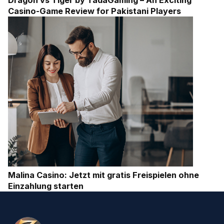
Dragon vs Tiger by TadaGaming – An Exciting
Casino-Game Review for Pakistani Players
Malina Casino: Jetzt mit gratis Freispielen ohne
Einzahlung starten