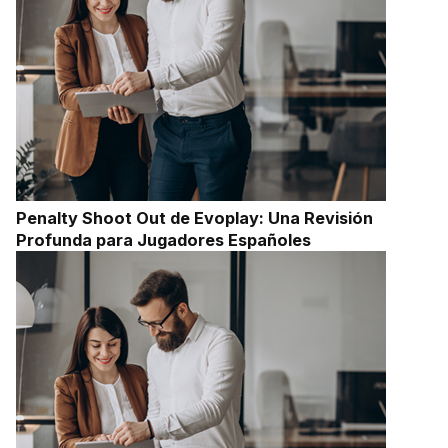
Penalty Shoot Out de Evoplay: Una Revisión
Profunda para Jugadores Españoles