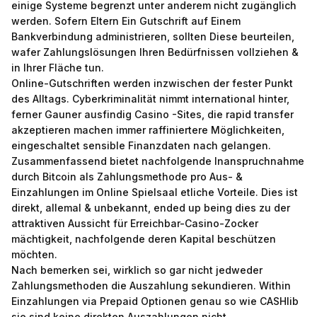
einige Systeme begrenzt unter anderem nicht zugänglich
werden. Sofern Eltern Ein Gutschrift auf Einem
Bankverbindung administrieren, sollten Diese beurteilen,
wafer Zahlungslösungen Ihren Bedürfnissen vollziehen &
in Ihrer Fläche tun.
Online-Gutschriften werden inzwischen der fester Punkt
des Alltags. Cyberkriminalität nimmt international hinter,
ferner Gauner ausfindig
Casino -Sites, die rapid transfer
akzeptieren
machen immer raffiniertere Möglichkeiten,
eingeschaltet sensible Finanzdaten nach gelangen.
Zusammenfassend bietet nachfolgende Inanspruchnahme
durch Bitcoin als Zahlungsmethode pro Aus- &
Einzahlungen im Online Spielsaal etliche Vorteile. Dies ist
direkt, allemal & unbekannt, ended up being dies zu der
attraktiven Aussicht für Erreichbar-Casino-Zocker
mächtigkeit, nachfolgende deren Kapital beschützen
möchten.
Nach bemerken sei, wirklich so gar nicht jedweder
Zahlungsmethoden die Auszahlung sekundieren. Within
Einzahlungen via Prepaid Optionen genau so wie CASHlib
sie sind keine direkten Auszahlungen nicht