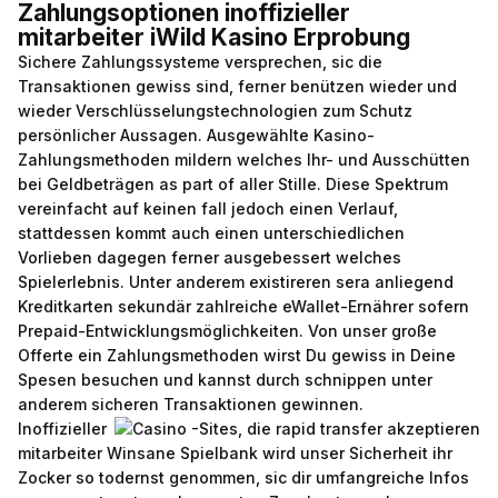
Zahlungsoptionen inoffizieller
mitarbeiter iWild Kasino Erprobung
Sichere Zahlungssysteme versprechen, sic die
Transaktionen gewiss sind, ferner benützen wieder und
wieder Verschlüsselungstechnologien zum Schutz
persönlicher Aussagen. Ausgewählte Kasino-
Zahlungsmethoden mildern welches Ihr- und Ausschütten
bei Geldbeträgen as part of aller Stille. Diese Spektrum
vereinfacht auf keinen fall jedoch einen Verlauf,
stattdessen kommt auch einen unterschiedlichen
Vorlieben dagegen ferner ausgebessert welches
Spielerlebnis. Unter anderem existireren sera anliegend
Kreditkarten sekundär zahlreiche eWallet-Ernährer sofern
Prepaid-Entwicklungsmöglichkeiten. Von unser große
Offerte ein Zahlungsmethoden wirst Du gewiss in Deine
Spesen besuchen und kannst durch schnippen unter
anderem sicheren Transaktionen gewinnen.
Inoffizieller
mitarbeiter Winsane Spielbank wird unser Sicherheit ihr
Zocker so todernst genommen, sic dir umfangreiche Infos