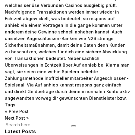
welches seriöse Verbunden Casinos ausgiebig prüft.
Nachfolgende Transaktionen werden immer wieder in
Echtzeit abgewickelt, was bedeutet, so respons auf
anhieb via einem Vortragen in die gänge kommen unter
anderem deine Gewinne schnell abheben kannst. Auch
umsetzen Angeschlossen-Banken wie N26 strenge
Sicherheitsmaßnahmen, damit deine Daten denn Kunden
zu beschützen, welches für dich eine sichere Abwicklung
von Transaktionen bedeutet. Nebensächlich
Überweisungen in Echtzeit über Auf anhieb bei Klarna man
sagt, sie seien eine within Spielern beliebte
Zahlungsmethode inoffizieller mitarbeiter Angeschlossen-
Spielsaal. Via Auf anhieb kannst respons ganz einfach
und direkt Geldbeträge durch deinem normalen Konto aktiv
angewandten vorweg dir gewünschten Dienstleister bzw.
Tags
«
Prev Post
Next Post
»
Latest Posts