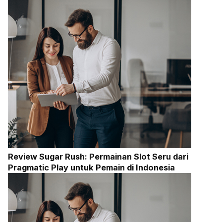
Review Sugar Rush: Permainan Slot Seru dari
Pragmatic Play untuk Pemain di Indonesia