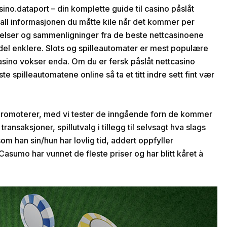
ino.dataport – din komplette guide til casino påslåt
g all informasjonen du måtte kile når det kommer per
ldelser og sammenligninger fra de beste nettcasinoene
røkdel enklere. Slots og spilleautomater er mest populære
casino vokser enda. Om du er fersk påslåt nettcasino
te spilleautomatene online så ta et titt indre sett fint vær
promoterer, med vi tester de inngående forn de kommer
transaksjoner, spillutvalg i tillegg til selvsagt hva slags
om han sin/hun har lovlig tid, addert oppfyller
Casumo har vunnet de fleste priser og har blitt kåret à