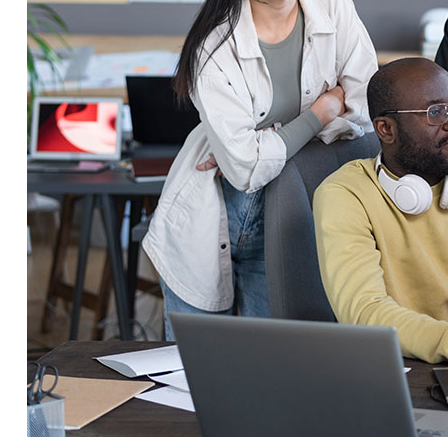
Service Education Resources
Sox Compliance