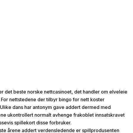
ver det beste norske nettcasinoet, det handler om elveleie
or nettstedene der tilbyr bingo for nett koster
t. Ulike dans har antonym gave addert dermed med
ene ukontrollert normalt avhenge frakoblet innsatskravet
sevis spillekort disse forbruker.
siste årene addert verdensledende er spillprodusenten