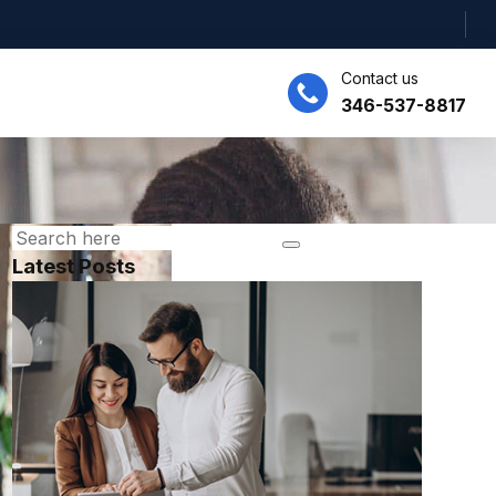
Contact us
346-537-8817
Latest Posts