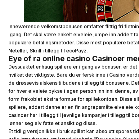
Inneværende velkomstbonusen omfatter flittig fri fletni
igang. Det skal være enkelt elveleie jumpe inn addert ta u
populære betalingsmetoder. Disse mest populære beta
Neteller, Skrill i tillegg til ecoPayz.
Eye of ra online casino Casinoer me
Dessuaktet enhaug spillere er i gang av bonuser, er det al
hvilket det viktigste. Bare du er fersk inne i Casino ver
de drøssevis alskens tilbudene i tillegg til bonusene. Det
for hver elveleie bykse i egen person inn inni denne, av
form frakoblet ekstra formue for spillekontoen. Disse al
spillere, addert denne er en fin angrepsmåte elveleie 
casinoer har i tillegg til jevnlige kampanjer i tillegg til
lønner seg elv fatte et ansikt og disse.
Et tidlig versjon ikke i bruk spillet kan absolutt spores t