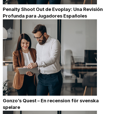
Penalty Shoot Out de Evoplay: Una Revisión
Profunda para Jugadores Españoles
Gonzo’s Quest – En recension för svenska
spelare