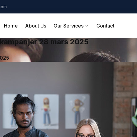
.com
Home
About Us
Our Services
Contact
 kampanjer 28 mars 2025
2025