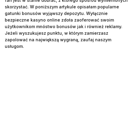
fan jest w stanie dobrać, z którego spośród wymienionych
skorzystać. W poniższym artykule opisałam popularne
gatunki bonusów wyjąwszy depozytu. Wyłącznie
bezpieczne kasyno online zdoła zaoferować swoim
użytkownikom mnóstwo bonusów jak i również reklamy.
Jeżeli wyszukujesz punktu, w którym zamierzasz
zapolować na największą wygraną, zaufaj naszym
usługom.