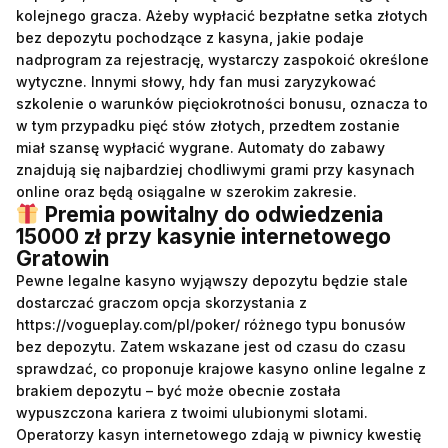
kolejnego gracza. Ażeby wypłacić bezpłatne setka złotych
bez depozytu pochodzące z kasyna, jakie podaje
nadprogram za rejestrację, wystarczy zaspokoić określone
wytyczne.
Innymi słowy, hdy fan musi zaryzykować
szkolenie o warunków pięciokrotności bonusu, oznacza to
w tym przypadku pięć stów złotych, przedtem zostanie
miał szansę wypłacić wygrane. Automaty do zabawy
znajdują się najbardziej chodliwymi grami przy kasynach
online oraz będą osiągalne w szerokim zakresie.
Premia powitalny do odwiedzenia
15000 zł przy kasynie internetowego
Gratowin
Pewne legalne kasyno wyjąwszy depozytu będzie stale
dostarczać graczom opcja skorzystania z
https://vogueplay.com/pl/poker/
różnego typu bonusów
bez depozytu. Zatem wskazane jest od czasu do czasu
sprawdzać, co proponuje krajowe kasyno online legalne z
brakiem depozytu – być może obecnie została
wypuszczona kariera z twoimi ulubionymi slotami.
Operatorzy kasyn internetowego zdają w piwnicy kwestię