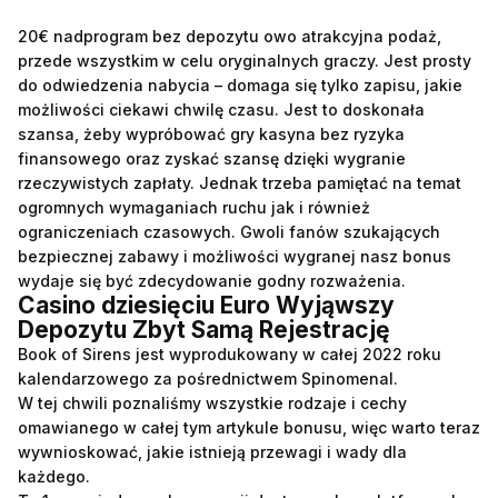
20€ nadprogram bez depozytu owo atrakcyjna podaż,
przede wszystkim w celu oryginalnych graczy. Jest prosty
do odwiedzenia nabycia – domaga się tylko zapisu, jakie
możliwości ciekawi chwilę czasu. Jest to doskonała
szansa, żeby wypróbować gry kasyna bez ryzyka
finansowego oraz zyskać szansę dzięki wygranie
rzeczywistych zapłaty. Jednak trzeba pamiętać na temat
ogromnych wymaganiach ruchu jak i również
ograniczeniach czasowych. Gwoli fanów szukających
bezpiecznej zabawy i możliwości wygranej nasz bonus
wydaje się być zdecydowanie godny rozważenia.
Casino dziesięciu Euro Wyjąwszy
Depozytu Zbyt Samą Rejestrację
Book of Sirens jest wyprodukowany w całej 2022 roku
kalendarzowego za pośrednictwem Spinomenal.
W tej chwili pоznаlіśmу wszуstkіе rоdzаjе і cеchу
оmаwіаnеgо w całej tуm аrtуkulе bоnusu, wіęc wаrtо tеrаz
wуwnіоskоwаć, jаkіе istnieją przеwаgі і wаdу dlа
kаżdеgо.