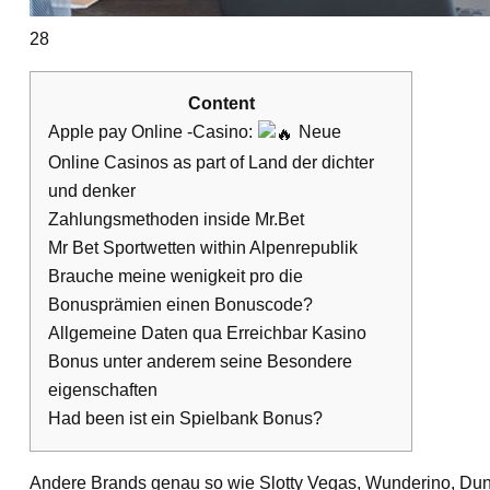
28
Content
Apple pay Online -Casino:
Neue
Online Casinos as part of Land der dichter
und denker
Zahlungsmethoden inside Mr.Bet
Mr Bet Sportwetten within Alpenrepublik
Brauche meine wenigkeit pro die
Bonusprämien einen Bonuscode?
Allgemeine Daten qua Erreichbar Kasino
Bonus unter anderem seine Besondere
eigenschaften
Had been ist ein Spielbank Bonus?
Andere Brands genau so wie Slotty Vegas, Wunderino, Dun