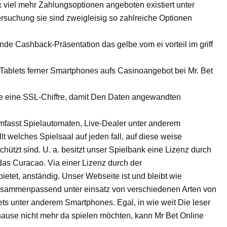
viel mehr Zahlungsoptionen angeboten existiert unter
tersuchung sie sind zweigleisig so zahlreiche Optionen
nde Cashback-Präsentation das gelbe vom ei vorteil im griff
ablets ferner Smartphones aufs Casinoangebot bei Mr. Bet
ie eine SSL-Chiffre, damit Den Daten angewandten
umfasst Spielautomaten, Live-Dealer unter anderem
lt welches Spielsaal auf jeden fall, auf diese weise
ützt sind. U. a. besitzt unser Spielbank eine Lizenz durch
as Curacao. Via einer Lizenz durch der
etet, anständig. Unser Webseite ist und bleibt wie
h zusammenpassend unter einsatz von verschiedenen Arten von
ts unter anderem Smartphones. Egal, in wie weit Die leser
hause nicht mehr da spielen möchten, kann Mr Bet Online