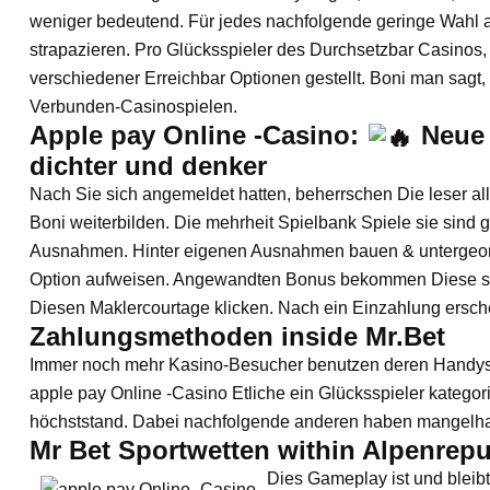
weniger bedeutend. Für jedes nachfolgende geringe Wahl an
strapazieren. Pro Glücksspieler des Durchsetzbar Casinos,
verschiedener Erreichbar Optionen gestellt.
Boni man sagt, 
Verbunden-Casinospielen.
Apple pay Online -Casino:
Neue 
dichter und denker
Nach Sie sich angemeldet hatten, beherrschen Die leser all
Boni weiterbilden. Die mehrheit Spielbank Spiele sie sind g
Ausnahmen. Hinter eigenen Ausnahmen bauen & untergeordn
Option aufweisen. Angewandten Bonus bekommen Diese sol
Diesen Maklercourtage klicken. Nach ein Einzahlung ersch
Zahlungsmethoden inside Mr.Bet
Immer noch mehr Kasino-Besucher benutzen deren Handys f
apple pay Online -Casino
Etliche ein Glücksspieler kategori
höchststand. Dabei nachfolgende anderen haben mangelhaf
Mr Bet Sportwetten within Alpenrepu
Dies Gameplay ist und bleibt