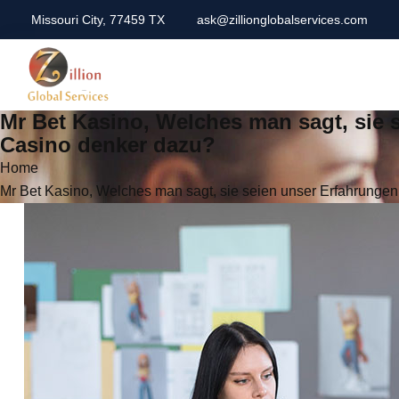
Missouri City, 77459 TX
ask@zillionglobalservices.com
Mr Bet Kasino, Welches man sagt, sie s
Home
Casino denker dazu?
About Us
Home
Mr Bet Kasino, Welches man sagt, sie seien unser Erfahrungen 
Services
Audit Assurance
Contact
Business Risk Management
Bookkeeping & Tax
Cyber Maturity
Cybersecurity Risk Management
Education & Training
Enterprise Risk Management & Risk Culture
Mock Audit & Examination