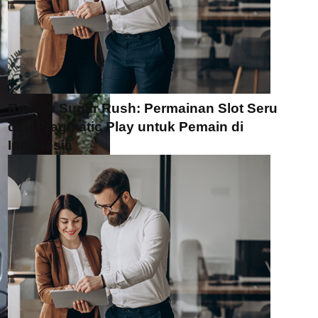
Review Sugar Rush: Permainan Slot Seru
dari Pragmatic Play untuk Pemain di
Indonesia