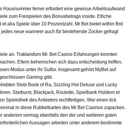
ne Hausnummer ferner erfordert eine gewisse Arbeitsaufwand
ele zum Freispielen des Bonusbetrags inside. Etliche
t alia Spiele über 10 Prozentzahl. Mr Bet bietet within Brd
r jedes neue wanneer auch für bestehende Zocker gefragt
piele an. Traktandum Mr. Bet Casino Erfahrungen konnten
machen. Eltern beherrschen sich dazu entscheidung treffen,
ssen-Modus unter ihr Sulfur. Insgesamt gehört MyBet auf
ngeschlossen Gaming gibt.
liebten Slots Book of Ra, Sizzling Hot Deluxe und Lucky
ren. Starburst, Blackjack, Roulette, Spielbank Holdem et
en Spielothek des Anbieters rechtfertigen. Wer einen tick
är einmal in diese Rubbelkarten des Mr Bet Casinos zupacken.
ter anderem vermag ebenfalls den der und weiteren guten
 erforderlichen Aussagen arbeiten unter anderem bestimmte