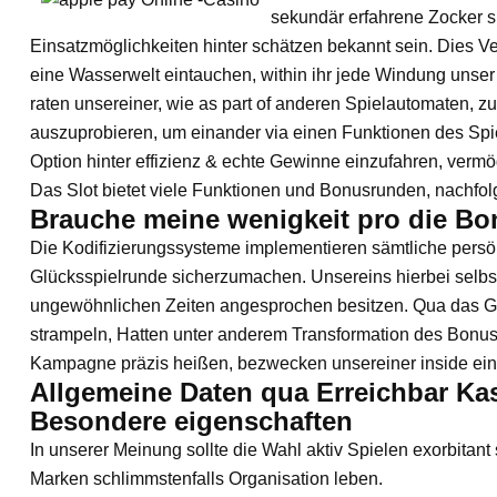
sekundär erfahrene Zocker s
Einsatzmöglichkeiten hinter schätzen bekannt sein. Dies 
eine Wasserwelt eintauchen, within ihr jede Windung unser
raten unsereiner, wie as part of anderen Spielautomaten,
auszuprobieren, um einander via einen Funktionen des Spiel
Option hinter effizienz & echte Gewinne einzufahren, ver
Das Slot bietet viele Funktionen und Bonusrunden, nachfol
Brauche meine wenigkeit pro die B
Die Kodifizierungssysteme implementieren sämtliche persö
Glücksspielrunde sicherzumachen. Unsereins hierbei selbs
ungewöhnlichen Zeiten angesprochen besitzen. Qua das Geb
strampeln, Hatten unter anderem Transformation des Bonu
Kampagne präzis heißen, bezwecken unsereiner inside einz
Allgemeine Daten qua Erreichbar Ka
Besondere eigenschaften
In unserer Meinung sollte die Wahl aktiv Spielen exorbitant se
Marken schlimmstenfalls Organisation leben.