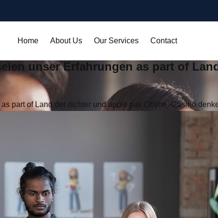
Home
About Us
Our Services
Contact
eien unser Erfahrungen as part of Land
as part of Land der dichter und apple pay Online -Casino denk