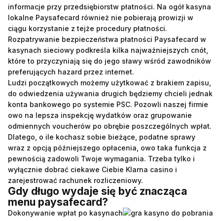
informacje przy przedsiębiorstw płatności. Na ogół kasyna
lokalne Paysafecard również nie pobierają prowizji w
ciągu korzystanie z tejże procedury płatności.
Rozpatrywanie bezpieczeństwa płatności Paysafecard w
kasynach sieciowy podkreśla kilka najważniejszych cnót,
które to przyczyniają się do jego sławy wśród zawodników
preferujących hazard przez internet.
Ludzi początkowych możemy użytkować z brakiem zapisu,
do odwiedzenia używania drugich będziemy chcieli jednak
konta bankowego po systemie PSC. Pozowli naszej firmie
owo na lepsza inspekcję wydatków oraz grupowanie
odmiennych voucherów po obrębie poszczególnych wpłat.
Dlatego, o ile kochasz sobie bieżące, podatne sprawy
wraz z opcją późniejszego opłacenia, owo taka funkcja z
pewnością zadowoli Twoje wymagania. Trzeba tylko i
wyłącznie dobrać ciekawe Ciebie Klarna casino i
zarejestrować rachunek rozliczeniowy.
Gdy długo wydaje się być znacząca
menu paysafecard?
Dokonywanie wpłat po kasynach