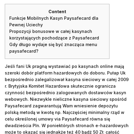
Content
Funkcje Mobilnych Kasyn Paysafecard dla
Pewnej Uciechy
Propozycji bonusowe w całej kasynach
korzystających pochodzące z Paysafecard
Gdy długo wydaje się być znacząca menu
paysafecard?
Jeśli fani Uk pragną wystawiać po kasynach online mają
szeroki dobór platform hazardowych do doboru. Pułap Uk
bezpośrednio zalegalizował kasyna sieciowy w całej 2009
r. Brytyjska Komitet Hazardowa skutecznie ogranicza
czynność bezpośrednio zalogowanych dostawców kasyn
webowych. Niezwykle nieliczne kasyna sieciowy spośród
Paysafecard zagwarantują Wam wniesienie depozytu
polską metodą w kwotę np. Najczęściej minimalny rząd w
celu określonej umowy via Paysafecard równa się
dwadzieścia Pln.
W poniektórych stronach e-hazardowych
może to okazać się jednakże też 40 bądź 50 Zł; całość