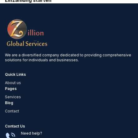
Einzahlung starten
We are a diversified company dedicated to providing comprehensive
solutions for individuals and businesses.
Quick Links
About us
Pages
Services
Blog
Contact
Contact Us
Need help?