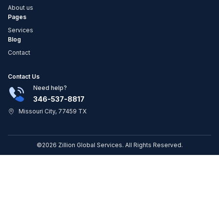
About us
Pages
Services
Blog
Contact
Contact Us
Need help?
346-537-8817
Missouri City, 77459 TX
©2026 Zillion Global Services. All Rights Reserved.