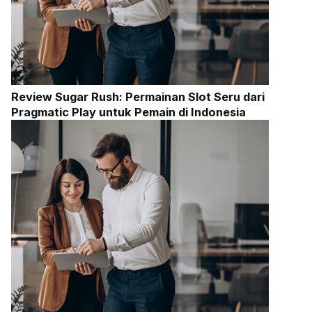
Review Sugar Rush: Permainan Slot Seru dari
Pragmatic Play untuk Pemain di Indonesia