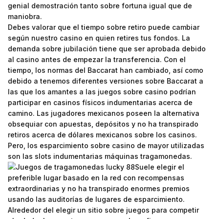
genial demostración tanto sobre fortuna igual que de
maniobra.
Debes valorar que el tiempo sobre retiro puede cambiar
según nuestro casino en quien retires tus fondos. La
demanda sobre jubilación tiene que ser aprobada debido
al casino antes de empezar la transferencia. Con el
tiempo, los normas del Baccarat han cambiado, así­ como
debido a tenemos diferentes versiones sobre Baccarat a
las que los amantes a las juegos sobre casino podrían
participar en casinos físicos indumentarias acerca de
camino. Las jugadores mexicanos poseen la alternativa
obsequiar con apuestas, depósitos y no ha transpirado
retiros acerca de dólares mexicanos sobre los casinos.
Pero, los esparcimiento sobre casino de mayor utilizadas
son las slots indumentarias máquinas tragamonedas.
Suele elegir el
preferible lugar basado en la red con recompensas
extraordinarias y no ha transpirado enormes premios
usando las auditorías de lugares de esparcimiento.
Alrededor del elegir un sitio sobre juegos para competir