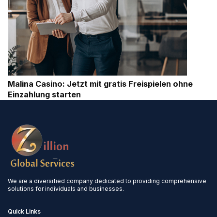
Malina Casino: Jetzt mit gratis Freispielen ohne
Einzahlung starten
We are a diversified company dedicated to providing comprehensive
solutions for individuals and businesses.
Quick Links