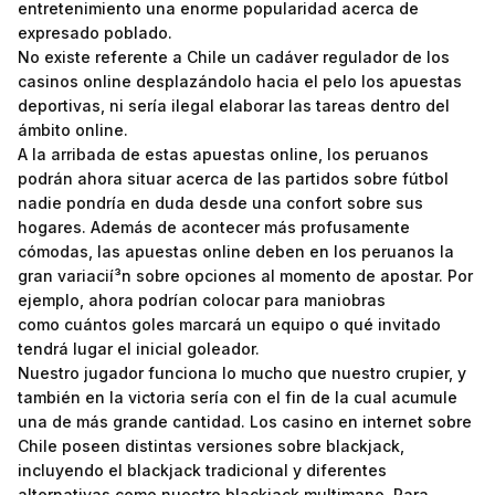
entretenimiento una enorme popularidad acerca de
expresado poblado.
No existe referente a Chile un cadáver regulador de los
casinos online desplazándolo hacia el pelo los apuestas
deportivas, ni serí­a ilegal elaborar las tareas dentro del
ámbito online.
A la arribada de estas apuestas online, los peruanos
podrán ahora situar acerca de las partidos sobre fútbol
nadie pondrí­a en duda desde una confort sobre sus
hogares. Además de acontecer más profusamente
cómodas, las apuestas online deben en los peruanos la
gran variacií³n sobre opciones al momento de apostar. Por
ejemplo, ahora podrían colocar para maniobras
como cuántos goles marcará un equipo o qué invitado
tendrá lugar el inicial goleador.
Nuestro jugador funciona lo mucho que nuestro crupier, y
también en la victoria serí­a con el fin de la cual acumule
una de más grande cantidad. Los casino en internet sobre
Chile poseen distintas versiones sobre blackjack,
incluyendo el blackjack tradicional y diferentes
alternativas como nuestro blackjack multimano. Para