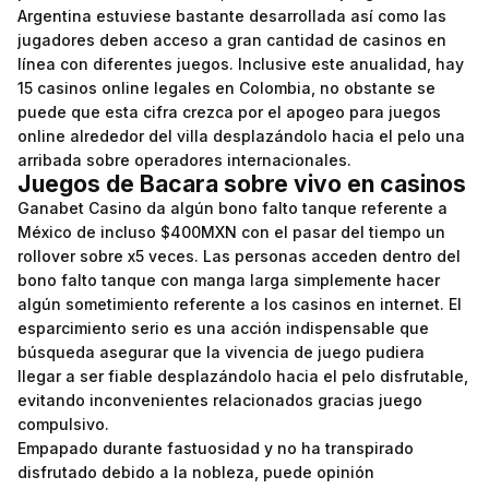
Argentina estuviese bastante desarrollada así­ como las
jugadores deben acceso a gran cantidad de casinos en
línea con diferentes juegos. Inclusive este anualidad, hay
15 casinos online legales en Colombia, no obstante se
puede que esta cifra crezca por el apogeo para juegos
online alrededor del villa desplazándolo hacia el pelo una
arribada sobre operadores internacionales.
Juegos de Bacara sobre vivo en casinos
Ganabet Casino da algún bono falto tanque referente a
México de incluso $400MXN con el pasar del tiempo un
rollover sobre x5 veces. Las personas acceden dentro del
bono falto tanque con manga larga simplemente hacer
algún sometimiento referente a los casinos en internet. El
esparcimiento serio es una acción indispensable que
búsqueda asegurar que la vivencia de juego pudiera
llegar a ser fiable desplazándolo hacia el pelo disfrutable,
evitando inconvenientes relacionados gracias juego
compulsivo.
Empapado durante fastuosidad y no ha transpirado
disfrutado debido a la nobleza, puede opinión