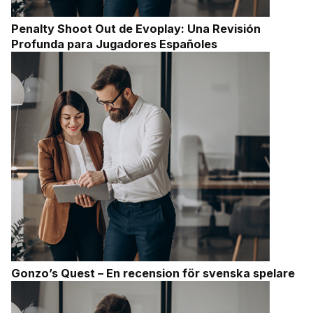
Penalty Shoot Out de Evoplay: Una Revisión
Profunda para Jugadores Españoles
Gonzo’s Quest – En recension för svenska spelare