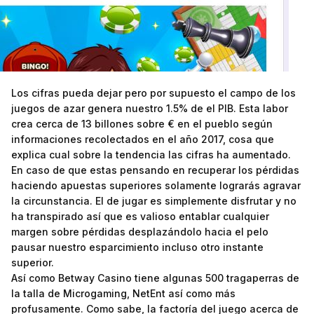
Los cifras pueda dejar pero por supuesto el campo de los
juegos de azar genera nuestro 1.5% de el PIB. Esta labor
crea cerca de 13 billones sobre € en el pueblo según
informaciones recolectados en el año 2017, cosa que
explica cual sobre la tendencia las cifras ha aumentado.
En caso de que estas pensando en recuperar los pérdidas
haciendo apuestas superiores solamente lograrás agravar
la circunstancia. El de jugar es simplemente disfrutar y no
ha transpirado así que es valioso entablar cualquier
margen sobre pérdidas desplazándolo hacia el pelo
pausar nuestro esparcimiento incluso otro instante
superior.
Así­ como Betway Casino tiene algunas 500 tragaperras de
la talla de Microgaming, NetEnt así­ como más
profusamente. Como sabe, la factoría del juego acerca de