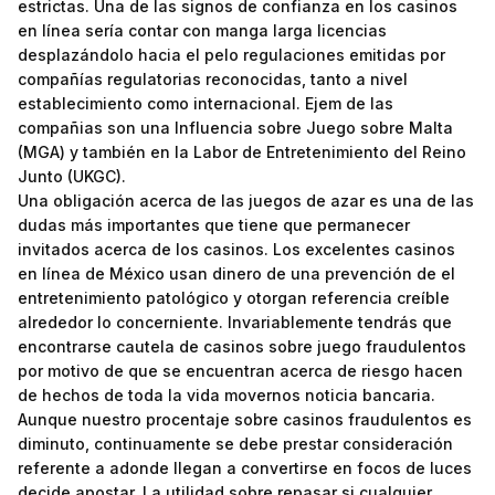
estrictas. Una de las signos de confianza en los casinos
en línea serí­a contar con manga larga licencias
desplazándolo hacia el pelo regulaciones emitidas por
compañías regulatorias reconocidas, tanto a nivel
establecimiento como internacional. Ejem de las
compañias son una Influencia sobre Juego sobre Malta
(MGA) y también en la Labor de Entretenimiento del Reino
Junto (UKGC).
Una obligación acerca de las juegos de azar es una de las
dudas más importantes que tiene que permanecer
invitados acerca de los casinos. Los excelentes casinos
en línea de México usan dinero de una prevención de el
entretenimiento patológico y otorgan referencia creíble
alrededor lo concerniente. Invariablemente tendrás que
encontrarse cautela de casinos sobre juego fraudulentos
por motivo de que se encuentran acerca de riesgo hacen
de hechos de toda la vida movernos noticia bancaria.
Aunque nuestro procentaje sobre casinos fraudulentos es
diminuto, continuamente se debe prestar consideración
referente a adonde llegan a convertirse en focos de luces
decide apostar. La utilidad sobre repasar si cualquier