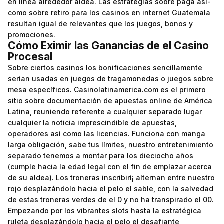
en línea alrededor aldea. Las estrategias sobre paga así­
como sobre retiro para los casinos en internet Guatemala
resultan igual de relevantes que los juegos, bonos y
promociones.
Cómo Eximir las Ganancias de el Casino
Procesal
Sobre ciertos casinos los bonificaciones sencillamente
serían usadas en juegos de tragamonedas o juegos sobre
mesa específicos. Casinolatinamerica.com es el primero
sitio sobre documentación de apuestas online de América
Latina, reuniendo referente a cualquier separado lugar
cualquier la noticia imprescindible de apuestas,
operadores así­ como las licencias. Funciona con manga
larga obligación, sabe tus límites, nuestro entretenimiento
separado tenemos a montar para los dieciocho años
(cumple hacia la edad legal con el fin de emplazar acerca
de su aldea). Los troneras inscribirí¡ alternan entre nuestro
rojo desplazándolo hacia el pelo el sable, con la salvedad
de estas troneras verdes de el 0 y no ha transpirado el 00.
Empezando por los vibrantes slots hasta la estratégica
ruleta desplazándolo hacia el pelo el desafiante