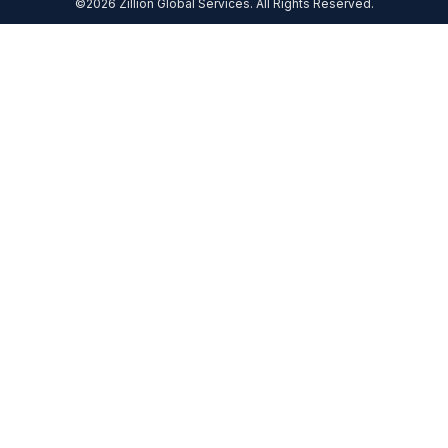
©2026 Zillion Global Services. All Rights Reserved.