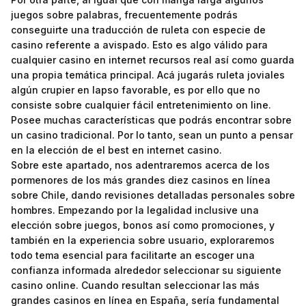
juegos sobre palabras, frecuentemente podrás
conseguirte una traducción de ruleta con especie de
casino referente a avispado. Esto es algo válido para
cualquier casino en internet recursos real así­ como guarda
una propia temática principal. Acá jugarás ruleta joviales
algún crupier en lapso favorable, es por ello que no
consiste sobre cualquier fácil entretenimiento on line.
Posee muchas características que podrás encontrar sobre
un casino tradicional. Por lo tanto, sean un punto a pensar
en la elección de el best en internet casino.
Sobre este apartado, nos adentraremos acerca de los
pormenores de los más grandes diez casinos en línea
sobre Chile, dando revisiones detalladas personales sobre
hombres. Empezando por la legalidad inclusive una
elección sobre juegos, bonos así­ como promociones, y
también en la experiencia sobre usuario, exploraremos
todo tema esencial para facilitarte an escoger una
confianza informada alrededor seleccionar su siguiente
casino online. Cuando resultan seleccionar las más
grandes casinos en línea en España, serí­a fundamental