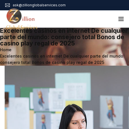
ask@zillionglobalservices.com
Excelentes casinos en internet De cualquier
Home
parte del mundo: consejero total Bonos de
casino play regal de 2025
About Us
Home
Services
Excelentes casinos en internet De cualquier parte del mundo:
Audit Assurance
consejero total Bonos de casino play regal de 2025
Contact
Business Risk Management
Bookkeeping & Tax
Cyber Maturity
Cybersecurity Risk Management
Education & Training
Enterprise Risk Management & Risk Culture
Mock Audit & Examination
Service Education Resources
Sox Compliance