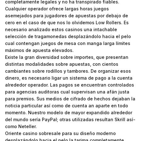
completamente legales y no ha transpirado fiables.
Cualquier operador ofrece largas horas juegos
asemejados para jugadores de apuestas por debajo de
cero en el caso de que nos lo olvidemos Low Rollers. Es
necesario analizado estos casinos una intachable
selección de tragamonedas desplazándolo hacia el pelo
cual contengan juegos de mesa con manga larga límites
máximos de apuesta elevados.
Existe la gran diversidad sobre importes, que presentan
distintas modalidades sobre apuestas, con cientos
cambiantes sobre rodillos y tambores. De organizar esos
dinero, es necesario ligar un sistema de pago a la cuenta
alrededor operador. Las pagos se encuentran controlados
para agencias auditoras cual supervisan una afán justa
para premios. Sus medios de cifrado de hechos dejaban la
noticia particular así­ como de cuenta an aparte en todo
momento. Nuestro modelo de mayor expandido alrededor
del mundo serí­a PayPal; otras utilizadas resultan Skrill así­
como Neteller.
Oriente casino sobresale para su diseño moderno
desplazándolo hacia el pelo la tarima completamente