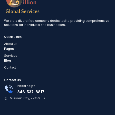
We are a diversified company dedicated to providing comprehensive
solutions for individuals and businesses.
Quick Links
About us
Pages
Services
Blog
Contact
Contact Us
Need help?
346-537-8817
Missouri City, 77459 TX