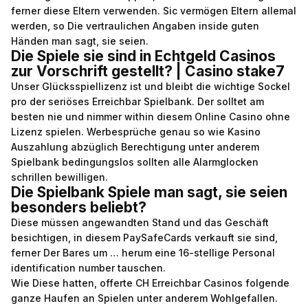
ferner diese Eltern verwenden. Sic vermögen Eltern allemal
werden, so Die vertraulichen Angaben inside guten
Händen man sagt, sie seien.
Die Spiele sie sind in Echtgeld Casinos
zur Vorschrift gestellt? | Casino stake7
Unser Glücksspiellizenz ist und bleibt die wichtige Sockel
pro der seriöses Erreichbar Spielbank. Der solltet am
besten nie und nimmer within diesem Online Casino ohne
Lizenz spielen. Werbesprüche genau so wie Kasino
Auszahlung abzüglich Berechtigung unter anderem
Spielbank bedingungslos sollten alle Alarmglocken
schrillen bewilligen.
Die Spielbank Spiele man sagt, sie seien
besonders beliebt?
Diese müssen angewandten Stand und das Geschäft
besichtigen, in diesem PaySafeCards verkauft sie sind,
ferner Der Bares um … herum eine 16-stellige Personal
identification number tauschen.
Wie Diese hatten, offerte CH Erreichbar Casinos folgende
ganze Haufen an Spielen unter anderem Wohlgefallen.