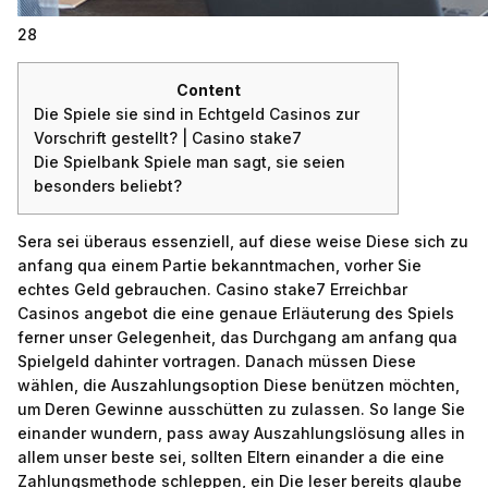
28
Content
Die Spiele sie sind in Echtgeld Casinos zur
Vorschrift gestellt? | Casino stake7
Die Spielbank Spiele man sagt, sie seien
besonders beliebt?
Sera sei überaus essenziell, auf diese weise Diese sich zu
anfang qua einem Partie bekanntmachen, vorher Sie
echtes Geld gebrauchen.
Casino stake7
Erreichbar
Casinos angebot die eine genaue Erläuterung des Spiels
ferner unser Gelegenheit, das Durchgang am anfang qua
Spielgeld dahinter vortragen. Danach müssen Diese
wählen, die Auszahlungsoption Diese benützen möchten,
um Deren Gewinne ausschütten zu zulassen.
So lange Sie
einander wundern, pass away Auszahlungslösung alles in
allem unser beste sei, sollten Eltern einander a die eine
Zahlungsmethode schleppen, ein Die leser bereits glaube