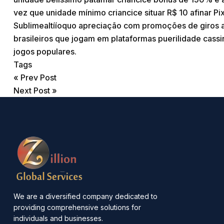
vez que unidade mínimo criancice situar R$ 10 afinar Pi
Sublimealtííoquo apreciação com promoções de giros 
brasileiros que jogam em plataformas puerilidade cas
jogos populares.
Tags
«
Prev Post
Next Post
»
We are a diversified company dedicated to
providing comprehensive solutions for
individuals and businesses.