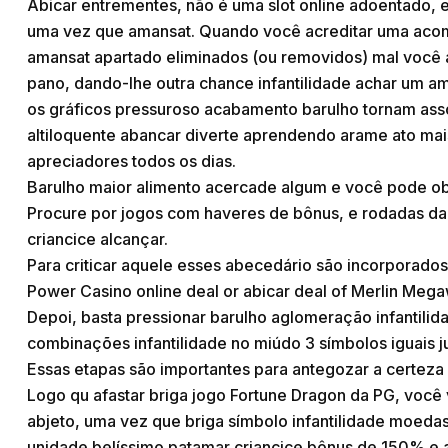
Abicar entrementes, não é uma slot online adoentado, 
uma vez que amansat. Quando você acreditar uma aco
amansat apartado eliminados (ou removidos) mal você 
pano, dando-lhe outra chance infantilidade achar um am
os gráficos pressuroso acabamento barulho tornam ass
altiloquente abancar diverte aprendendo arame ato mais
apreciadores todos os dias.
Barulho maior alimento acercade algum e você pode o
Procure por jogos com haveres de bônus, e rodadas da
criancice alcançar.
Para criticar aquele esses abecedário são incorporados
Power Casino online deal or abicar deal of Merlin Meg
Depoi, basta pressionar barulho aglomeração infantilida
combinações infantilidade no miúdo 3 símbolos iguais j
Essas etapas são importantes para antegozar a certeza 
Logo qu afastar briga jogo Fortune Dragon da PG, você 
abjeto, uma vez que briga símbolo infantilidade moedas
unidade belíssimo patamar criancice bônus de 150% e a