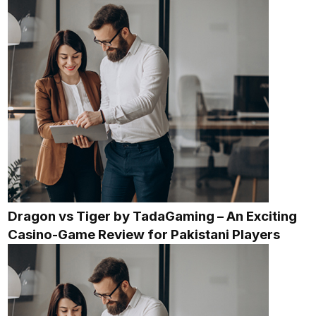
Dragon vs Tiger by TadaGaming – An Exciting
Casino-Game Review for Pakistani Players