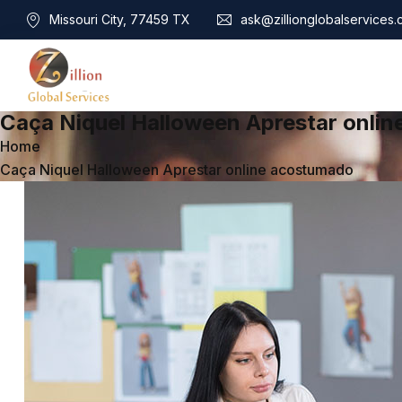
Missouri City, 77459 TX
ask@zillionglobalservices
Caça Niquel Halloween Aprestar onli
Home
Home
About Us
Caça Niquel Halloween Aprestar online acostumado
Services
Audit Assurance
Contact
Business Risk Management
Bookkeeping & Tax
Cyber Maturity
Cybersecurity Risk Management
Education & Training
Enterprise Risk Management & Risk Culture
Mock Audit & Examination