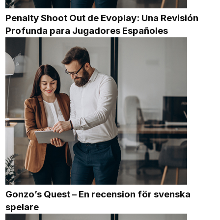
Penalty Shoot Out de Evoplay: Una Revisión
Profunda para Jugadores Españoles
Gonzo’s Quest – En recension för svenska
spelare