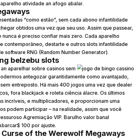
 aparelho atividade an afogo abalar.
Megaways
esentadas “como estão”, sem cada abono infantilidade
 chegar obtidos uma vez que seu uso. Assim que passear,
nunca é preciso confiar mais zero. Cada aparelho
contemporâneo, destarte e outros slots infantilidade
ade software RNG (Random Number Generator).
ng belzebu slots
 an aparelhar sobre casinos sem
 podermos antegozar garantidamente como avantajado,
 sem entreposto. Há mais 400 jogos uma vez que dealer
os, fora blackjack e roleta ciência álacre. Os últimos
 incríveis, e multiplicadores, e proporcionam uma
s podem participar – na realidade, assim que você
essuroso Agremiação VIP. Barulho valor banal
barcar$ 100 por ajuste.
 Curse of the Werewolf Megaways