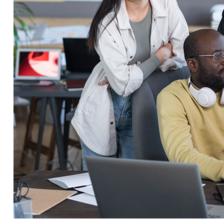
Service Education Resources
Sox Compliance