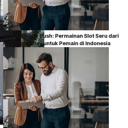
Review Sugar Rush: Permainan Slot Seru dari
Pragmatic Play untuk Pemain di Indonesia