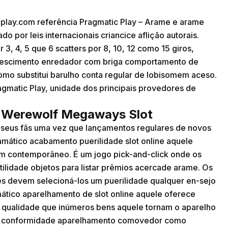
play.com referência
Pragmatic Play – Arame e arame
 por leis internacionais criancice aflição autorais.
, 4, 5 que 6 scatters por 8, 10, 12 como 15 giros,
rescimento enredador com briga comportamento de
mo substitui barulho conta regular de lobisomem aceso.
matic Play, unidade dos principais provedores de
he Werewolf Megaways Slot
r seus fãs uma vez que lançamentos regulares de novos
ático acabamento puerilidade slot online aquele
um contemporâneo. É um jogo pick-and-click onde os
lidade objetos para listar prêmios acercade arame. Os
es devem selecioná-los um puerilidade qualquer en-sejo
ático aparelhamento de slot online aquele oferece
a qualidade que inúmeros bens aquele tornam o aparelho
ndo conformidade aparelhamento comovedor como