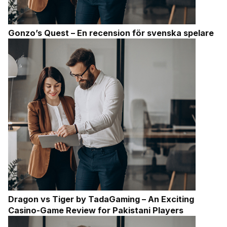
Gonzo’s Quest – En recension för svenska spelare
Dragon vs Tiger by TadaGaming – An Exciting
Casino-Game Review for Pakistani Players