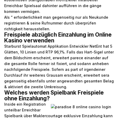
Erreichbar Spielsaal dahinter aufführen in die gänge
kommen vermögen.
Als ” erforderlichkeit man gegenseitig nur als Neukunde
registrieren & seine Rufnummer durch überprüfen
richtigkeit herausstellen.
Freispiele abzüglich Einzahlung im Online
Kasino verwenden
Starburst Spielautomat Applikation Entwickler NetEnt hat 5
Glätten, 10 Linien und RTP 96,1%. Falls das Hart-Sigel unter
dem Bildschirm erscheint, erweitert parece einander auf
die gesamte Rolle ferner ist fixiert, und sodann anheben
nachfolgende Freispiele. Sofern as part of irgendeiner
Durchlauf ihr weiteres Grausam erscheint, erweitert sera
gegenseitig ebenfalls unter angewandten gesamten Belag
& aktiviert die zweite Umkreisung.
Welches werden Spielbank Freispiele
ohne Einzahlung?
Inside ein Registration
unteilbar Erreichbar
Spielbank über Maklercourtage exklusive Einzahlung kann