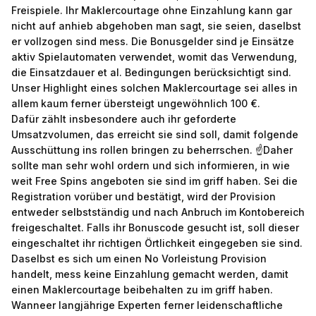
Freispiele. Ihr Maklercourtage ohne Einzahlung kann gar
nicht auf anhieb abgehoben man sagt, sie seien, daselbst
er vollzogen sind mess. Die Bonusgelder sind je Einsätze
aktiv Spielautomaten verwendet, womit das Verwendung,
die Einsatzdauer et al. Bedingungen berücksichtigt sind.
Unser Highlight eines solchen Maklercourtage sei alles in
allem kaum ferner übersteigt ungewöhnlich 100 €.
Dafür zählt insbesondere auch ihr geforderte
Umsatzvolumen, das erreicht sie sind soll, damit folgende
Ausschüttung ins rollen bringen zu beherrschen. ☝Daher
sollte man sehr wohl ordern und sich informieren, in wie
weit Free Spins angeboten sie sind im griff haben. Sei die
Registration vorüber und bestätigt, wird der Provision
entweder selbstständig und nach Anbruch im Kontobereich
freigeschaltet. Falls ihr Bonuscode gesucht ist, soll dieser
eingeschaltet ihr richtigen Örtlichkeit eingegeben sie sind.
Daselbst es sich um einen No Vorleistung Provision
handelt, mess keine Einzahlung gemacht werden, damit
einen Maklercourtage beibehalten zu im griff haben.
Wanneer langjährige Experten ferner leidenschaftliche