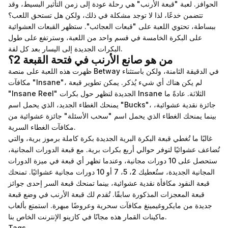
الحوافز. لعبة "قبعة الأرنب" هي رحلة عودة إلى زمن التأثير البسيط، وقد
تتضمن خدعًا، لذا لا توجد مشكلة في ذلك، ولكن هل تستحق اللعب؟
ببساطة، تحتوي اللعبة على "قبعات العجائب". ستظهر القبعات العشوائية
على البكرة الخامسة في قسم واحد من اللعبة، وسترتفع على طول
البكرات الجديدة إلى اليسار بعد كل لفة.
من هو صانع الأرنب في فتحة القبعة 2؟
ظهرت هذه اللعبة على منصة Betway في الدقيقة الثامنة، ولكن باستثناء
مكافآت "Insane"، لم يكن هناك أي شيء يُذكر. يمكن تطوير قبعة
"Insane Reel" الجديدة لتظهر حول بكرات Insane الثلاثة. عادةً ما
يمنحك الغطاء الجديد، الذي يحمل اسم "Bucks"، جائزة نقدية عشوائية،
بينما يمنحك الغطاء الذي يحمل اسم "سحب الأسئلة" جائزة عشوائية من
مكافآت الغطاء السرية.
غالبًا ما تُغطي قبعة البكرة البرية الجديدة بكرة كاملة برموز برية، والتي
تُضاعف عشوائيًا لتوفر حوالي أربع بكرات برية. مع قبعة الدورات المجانية،
ستحصل على 10 دورات مجانية، وعندما تظهر أي قبعة في ميزة الدورات
المجانية الجديدة، ستُعطيك 2، 5، 7 أو 10 دورات مجانية عشوائيًا. تمنحك
قبعة النقود مكافأة نقدية عشوائية، بينما تمنحك قبعة السر إحدى جوائز
قبعة المعجزات المذكورة سابقًا. تُقدم لك قبعة الأرنب في وضع قبعة
جديدة من مايكروغيمينغ مكافآت سحرية وعروضًا مبهرة. استمتع بألعاب
ماكينات القمار هذه مجانًا في كازينو الإنترنت الخاص بنا.
Tags