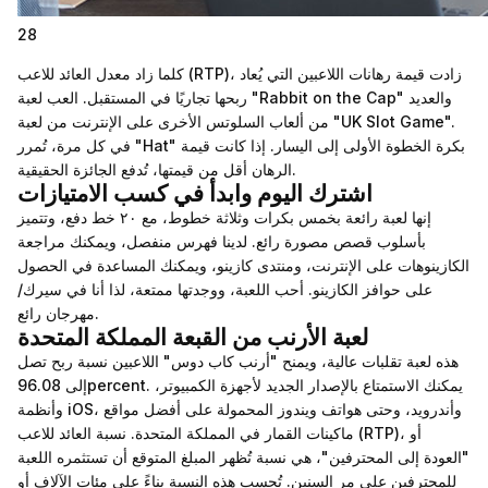
28
كلما زاد معدل العائد للاعب (RTP)، زادت قيمة رهانات اللاعبين التي يُعاد
ربحها تجاريًا في المستقبل. العب لعبة "Rabbit on the Cap" والعديد
من ألعاب السلوتس الأخرى على الإنترنت من لعبة "UK Slot Game".
في كل مرة، تُمرر "Hat" بكرة الخطوة الأولى إلى اليسار. إذا كانت قيمة
الرهان أقل من قيمتها، تُدفع الجائزة الحقيقية.
اشترك اليوم وابدأ في كسب الامتيازات
إنها لعبة رائعة بخمس بكرات وثلاثة خطوط، مع ٢٠ خط دفع، وتتميز
بأسلوب قصص مصورة رائع.
لدينا فهرس منفصل، ويمكنك مراجعة
الكازينوهات على الإنترنت، ومنتدى كازينو، ويمكنك المساعدة في الحصول
على حوافز الكازينو. أحب اللعبة، ووجدتها ممتعة، لذا أنا في سيرك/
مهرجان رائع.
لعبة الأرنب من القبعة المملكة المتحدة
هذه لعبة تقلبات عالية، ويمنح "أرنب كاب دوس" اللاعبين نسبة ربح تصل
إلى 96.08percent. يمكنك الاستمتاع بالإصدار الجديد لأجهزة الكمبيوتر،
وأنظمة iOS، وأندرويد، وحتى هواتف ويندوز المحمولة على أفضل مواقع
ماكينات القمار في المملكة المتحدة. نسبة العائد للاعب (RTP)، أو
"العودة إلى المحترفين"، هي نسبة تُظهر المبلغ المتوقع أن تستثمره اللعبة
للمحترفين على مر السنين. تُحسب هذه النسبة بناءً على مئات الآلاف أو