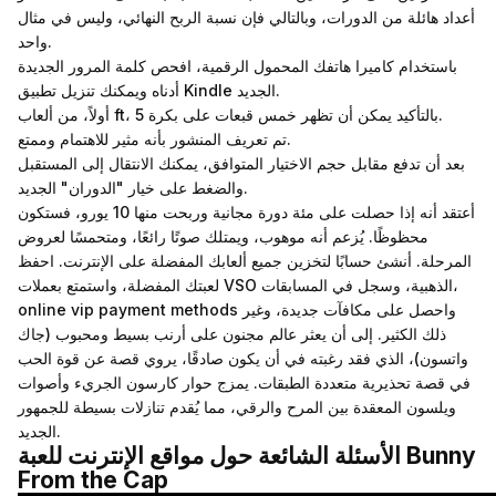
أعداد هائلة من الدورات، وبالتالي فإن نسبة الربح النهائي، وليس في مثال
واحد.
باستخدام كاميرا هاتفك المحمول الرقمية، افحص كلمة المرور الجديدة
أدناه ويمكنك تنزيل تطبيق Kindle الجديد.
أولاً، من ألعاب ft، بالتأكيد يمكن أن تظهر خمس قبعات على بكرة 5.
تم تعريف المنشور بأنه مثير للاهتمام وممتع.
بعد أن تدفع مقابل حجم الاختيار المتوافق، يمكنك الانتقال إلى المستقبل
والضغط على خيار "الدوران" الجديد.
أعتقد أنه إذا حصلت على مئة دورة مجانية وربحت منها 10 يورو، فستكون
محظوظًا. يُزعم أنه موهوب، ويمتلك صوتًا رائعًا، ومتحمسًا لعروض
المرحلة. أنشئ حسابًا لتخزين جميع ألعابك المفضلة على الإنترنت. احفظ
لعبتك المفضلة، واستمتع بعملات VSO الذهبية، وسجل في المسابقات،
واحصل على مكافآت جديدة، وغير
online vip payment methods
ذلك الكثير. إلى أن يعثر عالم مجنون على أرنب بسيط ومحبوب (جاك
واتسون)، الذي فقد رغبته في أن يكون صادقًا، يروي قصة عن قوة الحب
في قصة تحذيرية متعددة الطبقات. يمزج حوار كارسون الجريء وأصوات
ويلسون المعقدة بين المرح والرقي، مما يُقدم تنازلات بسيطة للجمهور
الجديد.
الأسئلة الشائعة حول مواقع الإنترنت للعبة Bunny
From the Cap