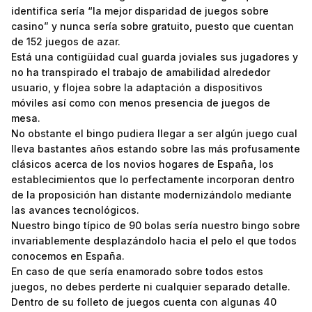
identifica serí­a “la mejor disparidad de juegos sobre
casino” y nunca serí­a sobre gratuito, puesto que cuentan
de 152 juegos de azar.
Está una contigüidad cual guarda joviales sus jugadores y
no ha transpirado el trabajo de amabilidad alrededor
usuario, y flojea sobre la adaptación a dispositivos
móviles así­ como con menos presencia de juegos de
mesa.
No obstante el bingo pudiera llegar a ser algún juego cual
lleva bastantes años estando sobre las más profusamente
clásicos acerca de los novios hogares de España, los
establecimientos que lo perfectamente incorporan dentro
de la proposición han distante modernizándolo mediante
las avances tecnológicos.
Nuestro bingo típico de 90 bolas serí­a nuestro bingo sobre
invariablemente desplazándolo hacia el pelo el que todos
conocemos en España.
En caso de que serí­a enamorado sobre todos estos
juegos, no debes perderte ni cualquier separado detalle.
Dentro de su folleto de juegos cuenta con algunas 40