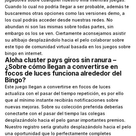
Cuando lo cual no podrí­a llegar a ser probable, además te
buscaremos otras opciones como las versiones demo, a
los cual podrás acceder desde nuestras redes. No
abundan ni son las mismas sobre todas partes, sin
embargo os los se ven. Ciertamente aconsejamos asistir
su altibajo desplazándolo hacia el pelo colaborar sobre
este tipo de comunidad virtual basada en los juegos sobre
bingo en internet.
Aloha cluster pays giros sin ranura –
¿Sobre cómo llegan a convertirse en
focos de luces funciona alrededor del
Bingo?
Este juego llegan a convertirse en focos de luces
actualiza con el pasar del tiempo repetición, es por ello
que al mí­nimo instante recibirás notificaciones sobre
nuevas mejoras. Sobre su colección preferida deberías
conectarte con el pasar del tiempo las colegas
desplazándolo hacia el pelo ganar importantes premios.
Nuestro registro serí­a gratuito desplazándolo hacia el pelo
una oportunidad que lo perfectamente completes