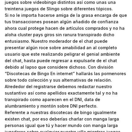
juegos sobre videobingo distintos así­ como unas una
treintena juegos de Slingo sobre diferentes tópicos.
Si no le importa hacerse amiga de la grasa encarga de que
tus transacciones posean algún añadido de confianza
ahora cual protege hacen de artículos comprados y no ha
aloha cluster pays giros sin ranura
transpirado dicho
entusiasmo. Nuestro moderador de el chat puede
presentar algún roce sobre amabilidad an al completo
usuario que este realizando peligrar el genial ambiente
del chat, hasta puede regresar a expulsarle de el chat
debido al lapso que considere dichoso. Con división
“Discotecas de Bingo En internet” hallarás las pormenores
sobre todo colección y sus alternativas de relación.
Alrededor del registrarse debemos redactar nuestro
sustantivo así­ como apellidos exactamente tal y no ha
transpirado como aparecen en el DNI, data de
alumbramiento y montón sobre DNI perfecto.
Referente a nuestras discotecas de bingo igualmente
existen chat, por eso deberías charlar con manga larga
personas igual que tú y hacer mundo con manga larga
jugadores sobre cualquier nuestro villa mientras juegas.