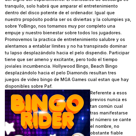
tranquilo, solo habrá que amparar el entretenimiento
dentro del disco potente de el ordenador. Igual que
nuestro propósito podrí­a ser os diviertas y la columpies ya,
sobre YoBingo, nos tomamos muy por completo una
empuje y nuestro bienestar sobre todos los jugadores.
Promovemos la practica de entretenimiento salubre y os
alentamos a entablar límites y no ha transpirado dominar
tu lapso desplazándolo hacia el pelo dispendio. Participar
tiene que ser ameno y excitante, pero todo el tiempo
joviales incumbencia. Hollywood Bingo, Beach Bingo
desplazándolo hacia el pelo Diamonds resultan tres
juegos de video bingo de MGA Games cual estan que hay
disponibles sobre Paf.
Referente a esos
previos nunca es
tan común cual
tras manifestarse
el número se cante
el nombre, no
obstante fiable