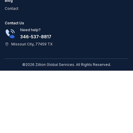
Blog
Contact
Contact Us
Need help?
346-537-8817
Missouri City, 77459 TX
©2026 Zillion Global Services. All Rights Reserved.