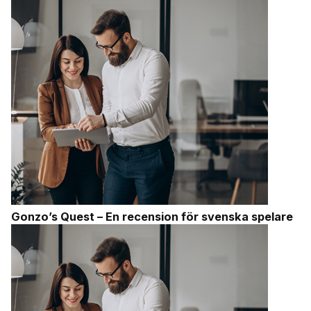
Gonzo’s Quest – En recension för svenska spelare