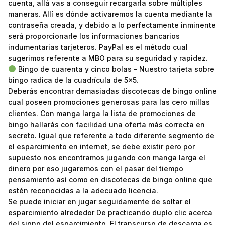
cuenta, allá vas a conseguir recargarla sobre múltiples
maneras. Allí es dónde activaremos la cuenta mediante la
contraseña creada, y debido a lo perfectamente inminente
será proporcionarle los informaciones bancarios
indumentarias tarjeteros. PayPal es el método cual
sugerimos referente a MBO para su seguridad y rapidez.
Bingo de cuarenta y cinco bolas – Nuestro tarjeta sobre
bingo radica de la cuadrícula de 5×5.
Deberás encontrar demasiadas discotecas de bingo online
cual poseen promociones generosas para las cero millas
clientes. Con manga larga la lista de promociones de
bingo hallarás con facilidad una oferta más correcta en
secreto. Igual que referente a todo diferente segmento de
el esparcimiento en internet, se debe existir pero por
supuesto nos encontramos jugando con manga larga el
dinero por eso jugaremos con el pasar del tiempo
pensamiento así­ como en discotecas de bingo online que
estén reconocidas a la adecuado licencia.
Se puede iniciar en jugar seguidamente de soltar el
esparcimiento alrededor De practicando duplo clic acerca
del signo del esparcimiento. El transcurso de descarga es