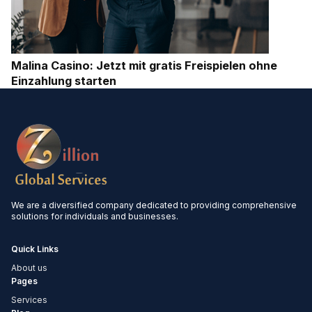
Malina Casino: Jetzt mit gratis Freispielen ohne
Einzahlung starten
We are a diversified company dedicated to providing comprehensive
solutions for individuals and businesses.
Quick Links
About us
Pages
Services