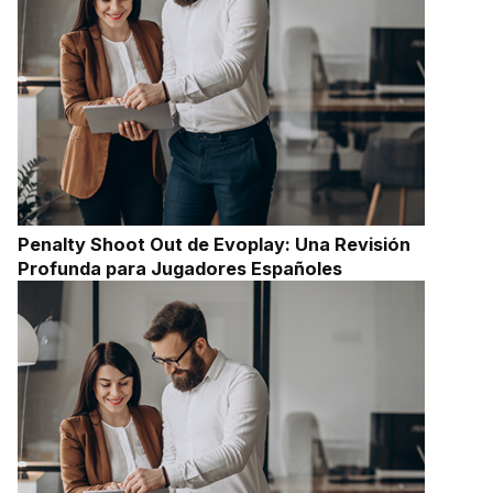
Penalty Shoot Out de Evoplay: Una Revisión
Profunda para Jugadores Españoles