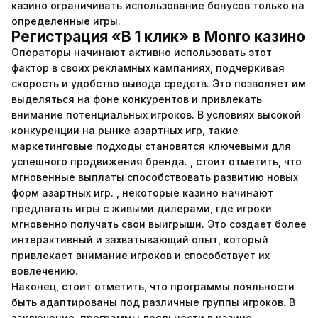
казино ограничивать использование бонусов только на
определенные игры.
Регистрация «В 1 клик» в Monro казино
Операторы начинают активно использовать этот
фактор в своих рекламных кампаниях, подчеркивая
скорость и удобство вывода средств. Это позволяет им
выделяться на фоне конкурентов и привлекать
внимание потенциальных игроков. В условиях высокой
конкуренции на рынке азартных игр, такие
маркетинговые подходы становятся ключевыми для
успешного продвижения бренда. , стоит отметить, что
мгновенные выплаты способствовать развитию новых
форм азартных игр. , некоторые казино начинают
предлагать игры с живыми дилерами, где игроки
мгновенно получать свои выигрыши. Это создает более
интерактивный и захватывающий опыт, который
привлекает внимание игроков и способствует их
вовлечению.
Наконец, стоит отметить, что программы лояльности
быть адаптированы под различные группы игроков. В
заключение, программы лояльности в казино