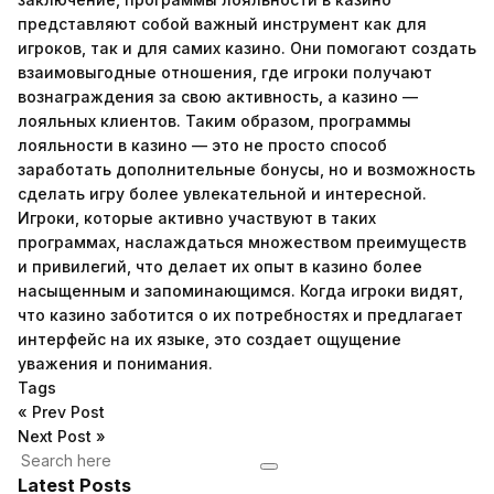
представляют собой важный инструмент как для
игроков, так и для самих казино. Они помогают создать
взаимовыгодные отношения, где игроки получают
вознаграждения за свою активность, а казино —
лояльных клиентов. Таким образом, программы
лояльности в казино — это не просто способ
заработать дополнительные бонусы, но и возможность
сделать игру более увлекательной и интересной.
Игроки, которые активно участвуют в таких
программах, наслаждаться множеством преимуществ
и привилегий, что делает их опыт в казино более
насыщенным и запоминающимся. Когда игроки видят,
что казино заботится о их потребностях и предлагает
интерфейс на их языке, это создает ощущение
уважения и понимания.
Tags
«
Prev Post
Next Post
»
Latest Posts