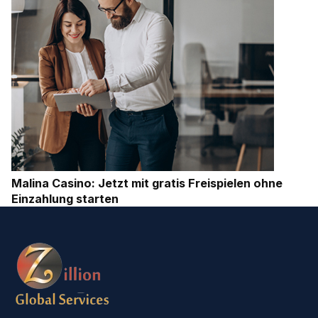
Malina Casino: Jetzt mit gratis Freispielen ohne
Einzahlung starten