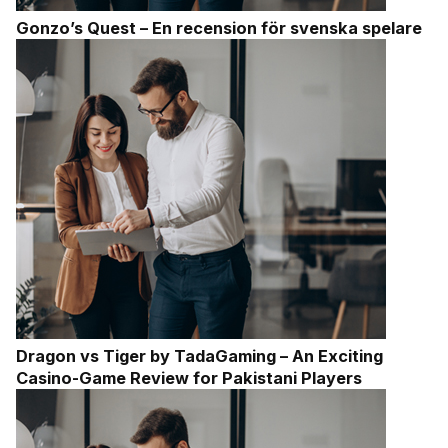
Gonzo’s Quest – En recension för svenska spelare
Dragon vs Tiger by TadaGaming – An Exciting
Casino-Game Review for Pakistani Players