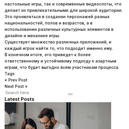
настольные игры, так и современные видеослоты, что
делает их привлекательными для широкой аудитории.
Это проявляться в создании персонажей разных
национальностей, полов и возрастов, а в
использовании различных культурных элементов в
дизайне и механике игры.
Существует множество различных приложений, и
каждый игрок найти то, что подходит именно ему.
В конечном итоге, это приведет к более
ответственному и устойчивому подходу к азартным
играм, что будет выгодно всем участникам процесса.
Tags
«
Prev Post
Next Post
»
Latest Posts