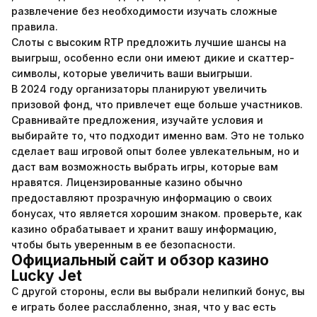
развлечение без необходимости изучать сложные
правила.
Слоты с высоким RTP предложить лучшие шансы на
выигрыш, особенно если они имеют дикие и скаттер-
символы, которые увеличить ваши выигрыши.
В 2024 году организаторы планируют увеличить
призовой фонд, что привлечет еще больше участников.
Сравнивайте предложения, изучайте условия и
выбирайте то, что подходит именно вам. Это не только
сделает ваш игровой опыт более увлекательным, но и
даст вам возможность выбрать игры, которые вам
нравятся. Лицензированные казино обычно
предоставляют прозрачную информацию о своих
бонусах, что является хорошим знаком. проверьте, как
казино обрабатывает и хранит вашу информацию,
чтобы быть уверенным в ее безопасности.
Официальный сайт и обзор казино
Lucky Jet
С другой стороны, если вы выбрали нелипкий бонус, вы
е играть более расслабленно, зная, что у вас есть