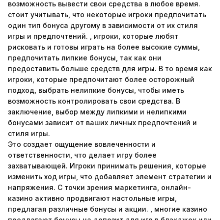
возможность вывести свои средства в любое время.
стоит учитывать, что некоторые игроки предпочитать
один тип бонуса другому в зависимости от их стиля
игры и предпочтений. , игроки, которые любят
рисковать и готовы играть на более высокие суммы,
предпочитать липкие бонусы, так как они
предоставить больше средств для игры. В то время как
игроки, которые предпочитают более осторожный
подход, выбрать нелипкие бонусы, чтобы иметь
возможность контролировать свои средства. В
заключение, выбор между липкими и нелипкими
бонусами зависит от ваших личных предпочтений и
стиля игры.
Это создает ощущение вовлеченности и
ответственности, что делает игру более
захватывающей. Игроки принимать решения, которые
изменить ход игры, что добавляет элемент стратегии и
напряжения. С точки зрения маркетинга, онлайн-
казино активно продвигают настольные игры,
предлагая различные бонусы и акции. , многие казино
предлагают бонусы на депозит для игр в блэкджек или