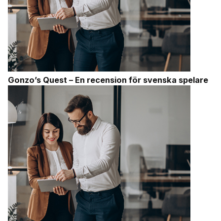
Gonzo’s Quest – En recension för svenska spelare