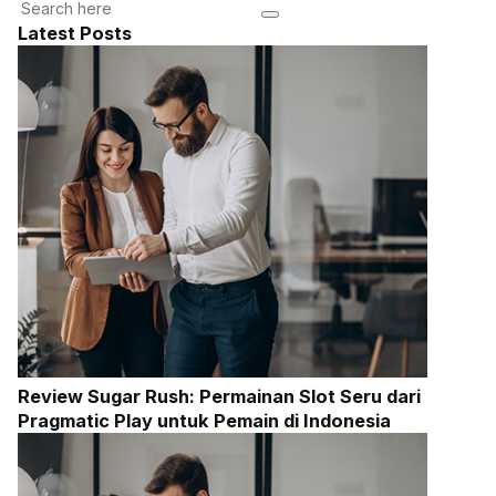
Latest Posts
Review Sugar Rush: Permainan Slot Seru dari
Pragmatic Play untuk Pemain di Indonesia