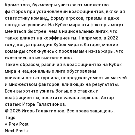
Кроме того, букмекеры учитывают множество
факторов при установлении коэффициентов, включая
статистику команд, форму игроков, травмы и даже
погодные условия. На Кубке мира эти факторы могут
меняться быстрее, чем в национальных лигах, что
также влияет на коэффициенты. Например, в 2022
году, когда проходил Кубок мира в Катаре, многие
команды столкнулись с проблемами из-за жары, что
сказалось на их выступлениях.
Таким образом, различия в коэффициентах на Кубок
мира и национальные лиги обусловлены
уникальностью турнира, непредсказуемостью матчей
и множеством факторов, влияющих на результаты.
Если вы хотите узнать больше о ставках и
коэффициентах, посетите
vavada зеркало
. Автор
статьи:
Игорь Галактионов
.
© 2025 Игорь Галактионов. Все права защищены.
Tags
«
Prev Post
Next Post
»