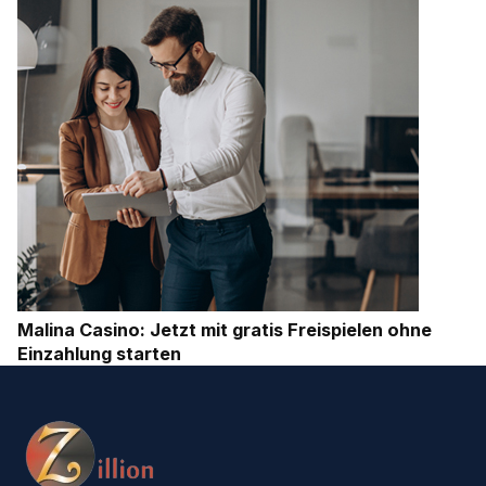
Malina Casino: Jetzt mit gratis Freispielen ohne
Einzahlung starten