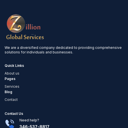
We are a diversified company dedicated to providing comprehensive
solutions for individuals and businesses.
Quick Links
About us
Pages
Services
Blog
Contact
Contact Us
Need help?
346-537-8817