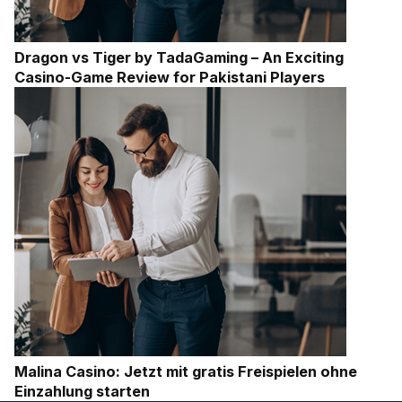
Dragon vs Tiger by TadaGaming – An Exciting
Casino-Game Review for Pakistani Players
Malina Casino: Jetzt mit gratis Freispielen ohne
Einzahlung starten