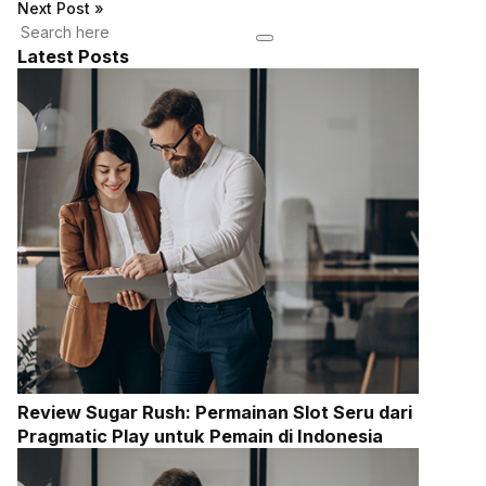
Next Post
»
Latest Posts
Review Sugar Rush: Permainan Slot Seru dari
Pragmatic Play untuk Pemain di Indonesia