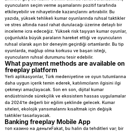
oyuncuların seçim verme aşamalarını pozitif tarafında
etkileyebilir ve nihayetinde kazançlarını artırabilir. Bu
yazıda, yüksek tehlikeli kumar oyunlarında ruhsal taktikler
ve stres altında nasıl rahat durulacağı üzerine detaylı bir
inceleme icra edeceğiz. Yüksek risk taşıyan kumar oyunlar,
çoğunlukla büyük paraların hareket ettiği ve oyuncuların
ruhsal olarak aşırı bir deneyim geçirdiği ortamlardır. Bu tip
oyunlarda, mağlup olma korkusu ve başarı isteği,
oyuncuların ruhsal durumunu tesir edebilir.
What payment methods are available on
freeplay platform
Yerli aplikasyonlar, Türk medeniyetine ve oyun tutumlarına
daha uygun içerik temin ederek, katılımcıların ilgisini ilgi
çekmeyi amaçlayacak. Son en son, dijital kumar
endüstrisinde sürekçilik ve ekosistem hassas uygulamalar
da 2024’te değerli bir eğilim şeklinde gelecek. Kumar
siteleri, ekolojik yansımalarını kısaltmak için değişik
taktikler tasarlayacak.
Banking freeplay Mobile App
топ казино на деньги
Fakat, bu halin da tehditleri var; bir