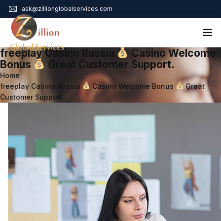
ask@zillionglobalservices.com
freeplay Casino Russia
Casino Welcome
Home
Bonus
Great Customer Support.
Home
About Us
freeplay Casino Russia
Casino Welcome Bonus
Great
Services
Customer Support.
Audit Assurance
Contact
Business Risk Management
Bookkeeping & Tax
Cyber Maturity
Cybersecurity Risk Management
Education & Training
Enterprise Risk Management & Risk Culture
Mock Audit & Examination
Service Education Resources
Sox Compliance