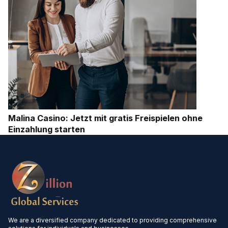
Malina Casino: Jetzt mit gratis Freispielen ohne
Einzahlung starten
We are a diversified company dedicated to providing comprehensive