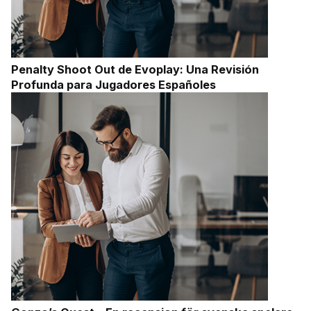
Penalty Shoot Out de Evoplay: Una Revisión
Profunda para Jugadores Españoles