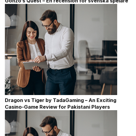
Gonzo’s Quest – En recension för svenska spelare
Dragon vs Tiger by TadaGaming – An Exciting
Casino-Game Review for Pakistani Players