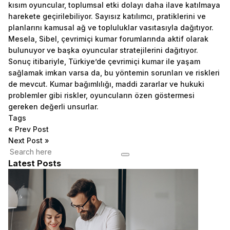
kısım oyuncular, toplumsal etki dolayı daha ilave katılmaya
harekete geçirilebiliyor. Sayısız katılımcı, pratiklerini ve
planlarını kamusal ağ ve topluluklar vasıtasıyla dağıtıyor.
Mesela, Sibel, çevrimiçi kumar forumlarında aktif olarak
bulunuyor ve başka oyuncular stratejilerini dağıtıyor.
Sonuç itibariyle, Türkiye’de çevrimiçi kumar ile yaşam
sağlamak imkan varsa da, bu yöntemin sorunları ve riskleri
de mevcut. Kumar bağımlılığı, maddi zararlar ve hukuki
problemler gibi riskler, oyuncuların özen göstermesi
gereken değerli unsurlar.
Tags
«
Prev Post
Next Post
»
Latest Posts