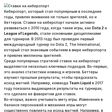
Киберспорт, который стал популярным в последние
годы, привлек внимание не только зрителей, но и
беттеров. Ставки на киберспорт начали активно
развиваться с 2010 года, когда такие игры, как
Dota 2
и
League of Legends
, стали основными дисциплинами
для турниров. В 2013 году был проведен первый
международный турнир по Dota 2,
The International
,
который стал знаковым событием в мире киберспорта
и привлек миллионы зрителей.
Среди популярных стратегий ставок на киберспорт
выделяются несколько ключевых подходов. Во-первых,
это анализ статистики команд и игроков. Беттеры
изучают прошлые результаты, чтобы предсказать
исход матчей. Например, команда
Team Liquid
в 2017
году показала выдающиеся результаты на турнирах,
что сделало ее фаворитом для ставок.
Во-вторых, важно учитывать мету игры. Изменения в
балансе персонажей и механике игры могут
существенно повлиять на исход матчей. Например, в