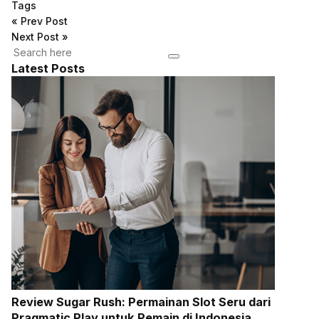
Tags
«
Prev Post
Next Post
»
Latest Posts
Review Sugar Rush: Permainan Slot Seru dari
Pragmatic Play untuk Pemain di Indonesia