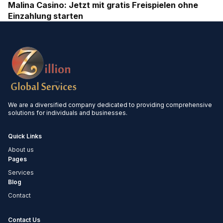
Malina Casino: Jetzt mit gratis Freispielen ohne
Einzahlung starten
We are a diversified company dedicated to providing comprehensive
solutions for individuals and businesses.
Quick Links
About us
Pages
Services
Blog
Contact
Contact Us