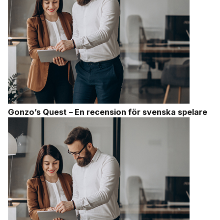
Gonzo’s Quest – En recension för svenska spelare