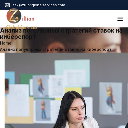
ask@zillionglobalservices.com
Анализ популярных стратегий ставок на
Home
киберспорт
Home
About Us
Анализ популярных стратегий ставок на киберспорт
Services
Audit Assurance
Contact
Business Risk Management
Bookkeeping & Tax
Cyber Maturity
Cybersecurity Risk Management
Education & Training
Enterprise Risk Management & Risk Culture
Mock Audit & Examination
Service Education Resources
Sox Compliance