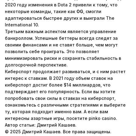
2020 году изменения в Dota 2 привели к тому, что
некоторые команды, такие как
OG
, смогли
адаптироваться быстрее других и выиграли The
International 10.
Третьим важным аспектом является управление
банкроллом. Успешные беттеры всегда следят за
своими финансами и не ставят больше, чем могут
позволить себе проиграть. Это позволяет
минимизировать риски и сохранять стабильность в
долгосрочной перспективе.
Киберспорт продолжает развиваться, и с ним растет
интерес к ставкам. В 2021 году объем ставок на
киберспорт достиг более $14 миллиардов, что
подтверждает его популярность. Если вы хотите
попробовать свои силы в ставках на киберспорт,
ознакомьтесь с различными стратегиями и выберите
ту, которая подходит именно вам. А если вам
интересны азартные игры, посетите
pinko casino
.
Автор статьи:
Дмитрий Кашаев
.
© 2025 Дмитрий Кашаев. Все права защищены.