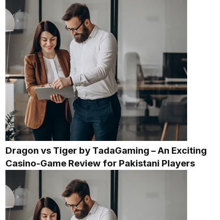
Dragon vs Tiger by TadaGaming – An Exciting
Casino-Game Review for Pakistani Players