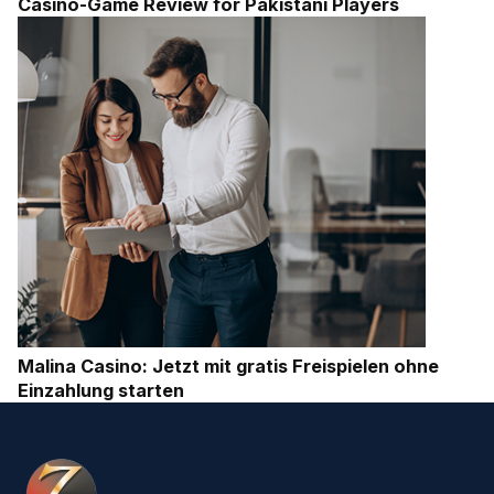
Casino-Game Review for Pakistani Players
Malina Casino: Jetzt mit gratis Freispielen ohne
Einzahlung starten