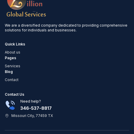
We are a diversified company dedicated to providing comprehensive
solutions for individuals and businesses.
Quick Links
About us
Pages
Services
Blog
Contact
Contact Us
Need help?
346-537-8817
Missouri City, 77459 TX