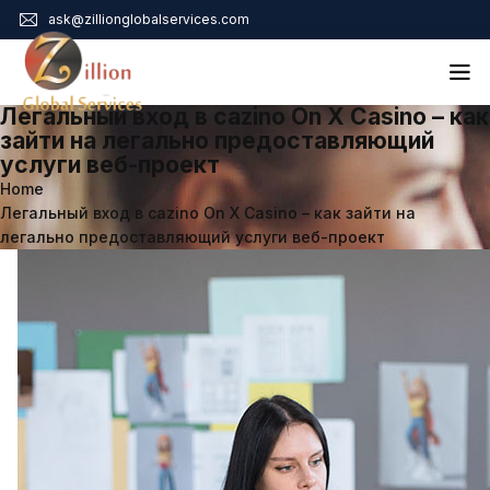
ask@zillionglobalservices.com
Легальный вход в cazino On X Casino – как
Home
зайти на легально предоставляющий
услуги веб-проект
About Us
Home
Services
Легальный вход в cazino On X Casino – как зайти на
Audit Assurance
легально предоставляющий услуги веб-проект
Contact
Business Risk Management
Bookkeeping & Tax
Cyber Maturity
Cybersecurity Risk Management
Education & Training
Enterprise Risk Management & Risk Culture
Mock Audit & Examination
Service Education Resources
Sox Compliance