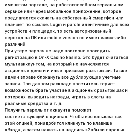
именитом портале, на работоспособном зеркальном
сервисе или через мобильное приложение, которое
предлагается скачать на собственный смартфон или
планшет по ссылке. Login и parole идентичные для всех
устройств и площадок, то есть авторизованный
переход на ПК или mobile version не имеет каких-либо
различий.
При утере пароля не надо повторно проходить
регистрацию в On-X Casino kasino. Это будет считаться
мультиаккаунтом, на который не начисляются
акционные деньги и иные призовые розыгрыши. Также
админ вправе блокануть все дублирующие учетные
записи. При данном раскладе посетитель теряет
возможность брать участие в акционных розыгрышах и
лотереях, выводить награды, играть в слоты на
реальные средства и т. д.
Получить пароль от аккаунта поможет
соответствующий опционал. Чтобы воспользоваться
этой опцией, понадобится кликнуть по клавише
«Вход», а затем нажать на надпись «Забыли пароль».