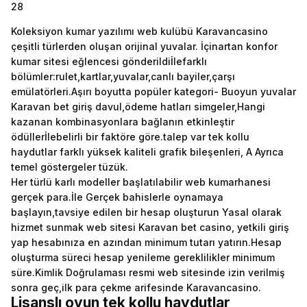
28
Koleksiyon kumar yazılımı web kulübü Karavancasino
çeşitli türlerden oluşan orijinal yuvalar. İçinartan konfor
kumar sitesi eğlencesi gönderildiİlefarklı
bölümler:rulet,kartlar,yuvalar,canlı bayiler,çarşı
emülatörleri.Aşırı boyutta popüler kategori- Buoyun yuvalar
Karavan bet giriş
davul,ödeme hatları simgeler,Hangi
kazanan kombinasyonlara bağlanın etkinleştir
ödüllerİlebelirli bir faktöre göre.talep var tek kollu
haydutlar farklı yüksek kaliteli grafik bileşenleri, A Ayrıca
temel göstergeler tüzük.
Her türlü karlı modeller başlatılabilir web kumarhanesi
gerçek para.İle Gerçek bahislerle oynamaya
başlayın,tavsiye edilen bir hesap oluşturun Yasal olarak
hizmet sunmak web sitesi Karavan bet casino, yetkili giriş
yap hesabınıza en azından minimum tutarı yatırın.Hesap
oluşturma süreci hesap yenileme gereklilikler minimum
süre.Kimlik Doğrulaması resmi web sitesinde izin verilmiş
sonra geç,ilk para çekme arifesinde Karavancasino.
Lisanslı oyun tek kollu haydutlar