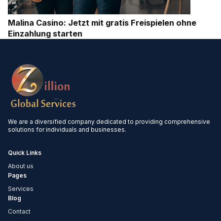
Malina Casino: Jetzt mit gratis Freispielen ohne
Einzahlung starten
We are a diversified company dedicated to providing comprehensive
solutions for individuals and businesses.
Quick Links
About us
Pages
Services
Blog
Contact