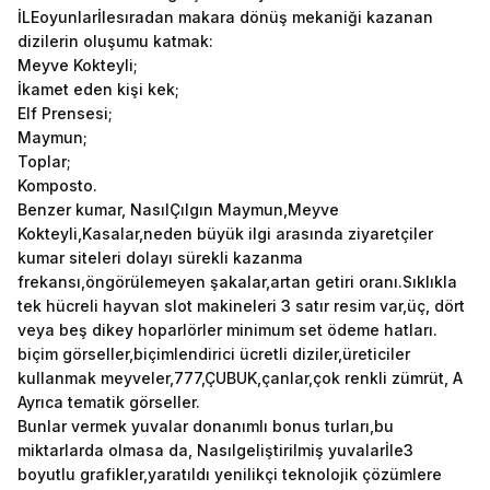
İLEoyunlarİlesıradan makara dönüş mekaniği kazanan
dizilerin oluşumu katmak:
Meyve Kokteyli;
İkamet eden kişi kek;
Elf Prensesi;
Maymun;
Toplar;
Komposto.
Benzer kumar, NasılÇılgın Maymun,Meyve
Kokteyli,Kasalar,neden büyük ilgi arasında ziyaretçiler
kumar siteleri dolayı sürekli kazanma
frekansı,öngörülemeyen şakalar,artan getiri oranı.Sıklıkla
tek hücreli hayvan slot makineleri 3 satır resim var,üç, dört
veya beş dikey hoparlörler minimum set ödeme hatları.
biçim görseller,biçimlendirici ücretli diziler,üreticiler
kullanmak meyveler,777,ÇUBUK,çanlar,çok renkli zümrüt, A
Ayrıca tematik görseller.
Bunlar vermek yuvalar donanımlı bonus turları,bu
miktarlarda olmasa da, Nasılgeliştirilmiş yuvalarİle3
boyutlu grafikler,yaratıldı yenilikçi teknolojik çözümlere