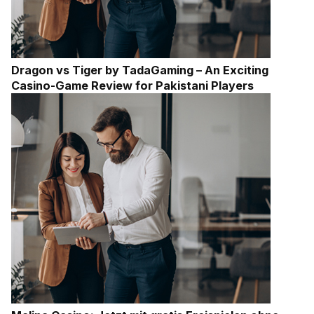
Dragon vs Tiger by TadaGaming – An Exciting
Casino-Game Review for Pakistani Players