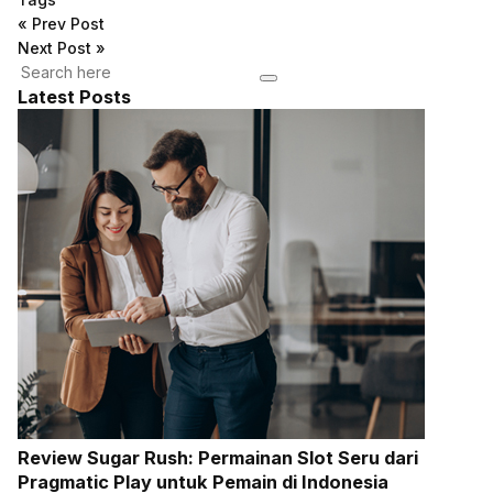
«
Prev Post
Next Post
»
Latest Posts
Review Sugar Rush: Permainan Slot Seru dari
Pragmatic Play untuk Pemain di Indonesia