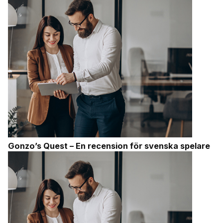
Gonzo’s Quest – En recension för svenska spelare