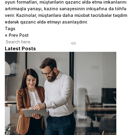
oyun formatları, müştərilərin qazanc əldə etmə imkanlarını
artırmaqla yanaşı, kazino sənayesinin inkişafına da töhfə
verir. Kazinolar, müştərilərə daha müsbət təcrübələr təqdim
edərək qazanc əldə etməyi asanlaşdırır.
Tags
«
Prev Post
Latest Posts