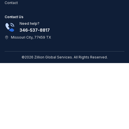
Contact
Contact Us
Need help?
346-537-8817
Missouri City, 77459 TX
©2026 Zillion Global Services. All Rights Reserved.