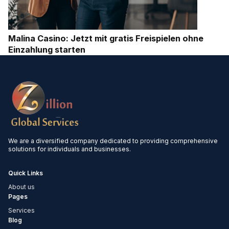
Malina Casino: Jetzt mit gratis Freispielen ohne
Einzahlung starten
We are a diversified company dedicated to providing comprehensive
solutions for individuals and businesses.
Quick Links
About us
Pages
Services
Blog