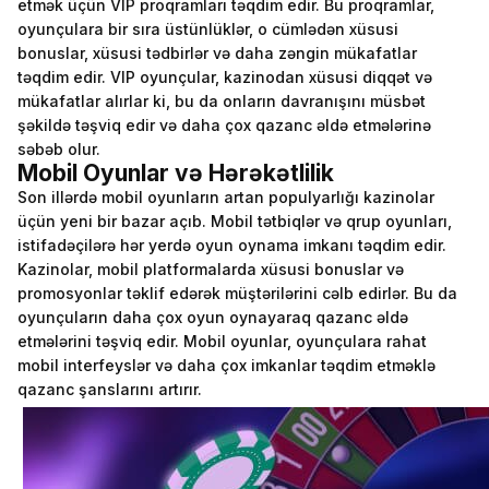
etmək üçün VIP proqramları təqdim edir. Bu proqramlar,
oyunçulara bir sıra üstünlüklər, o cümlədən xüsusi
bonuslar, xüsusi tədbirlər və daha zəngin mükafatlar
təqdim edir. VIP oyunçular, kazinodan xüsusi diqqət və
mükafatlar alırlar ki, bu da onların davranışını müsbət
şəkildə təşviq edir və daha çox qazanc əldə etmələrinə
səbəb olur.
Mobil Oyunlar və Hərəkətlilik
Son illərdə mobil oyunların artan populyarlığı kazinolar
üçün yeni bir bazar açıb. Mobil tətbiqlər və qrup oyunları,
istifadəçilərə hər yerdə oyun oynama imkanı təqdim edir.
Kazinolar, mobil platformalarda xüsusi bonuslar və
promosyonlar təklif edərək müştərilərini cəlb edirlər. Bu da
oyunçuların daha çox oyun oynayaraq qazanc əldə
etmələrini təşviq edir. Mobil oyunlar, oyunçulara rahat
mobil interfeyslər və daha çox imkanlar təqdim etməklə
qazanc şanslarını artırır.