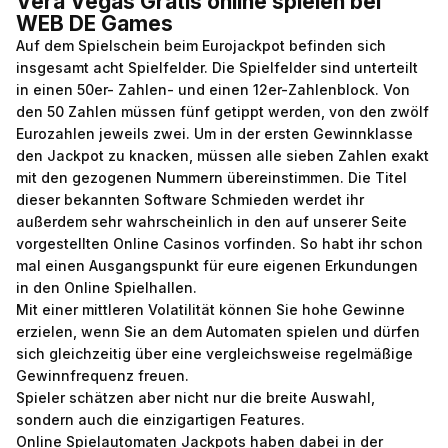
Vera Vegas Gratis online spielen bei
WEB DE Games
Auf dem Spielschein beim Eurojackpot befinden sich
insgesamt acht Spielfelder. Die Spielfelder sind unterteilt
in einen 50er- Zahlen- und einen 12er-Zahlenblock. Von
den 50 Zahlen müssen fünf getippt werden, von den zwölf
Eurozahlen jeweils zwei. Um in der ersten Gewinnklasse
den Jackpot zu knacken, müssen alle sieben Zahlen exakt
mit den gezogenen Nummern übereinstimmen. Die Titel
dieser bekannten Software Schmieden werdet ihr
außerdem sehr wahrscheinlich in den auf unserer Seite
vorgestellten Online Casinos vorfinden. So habt ihr schon
mal einen Ausgangspunkt für eure eigenen Erkundungen
in den Online Spielhallen.
Mit einer mittleren Volatilität können Sie hohe Gewinne
erzielen, wenn Sie an dem Automaten spielen und dürfen
sich gleichzeitig über eine vergleichsweise regelmäßige
Gewinnfrequenz freuen.
Spieler schätzen aber nicht nur die breite Auswahl,
sondern auch die einzigartigen Features.
Online Spielautomaten Jackpots haben dabei in der