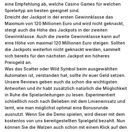
eine Empfehlung ab, welche Casino Games für welchen
Spielertyp am besten geeignet sind.
Erreicht der Jackpot in der ersten Gewinnklasse das
Maximum von 120 Millionen Euro und wird nicht geknackt,
steigt auch die Höhe des Jackpots in der zweiten
Gewinnklasse. Auch die zweite Gewinnklasse kann auf
eine Höhe von maximal 120 Millionen Euro steigen. Sollten
die Jackpots weiterhin nicht geknackt werden, sammelt
sich bereits für den nächsten Jackpot ein höheres
Preisgeld an.
Was das Scatter oder Wild Symbol beim ausgewählten
Automaten ist, verstanden hat, sollte ihr euer Geld setzen.
Unsere Reviews geben euch da schon die wichtigsten
Antworten und ihr habt zusätzlich natürlich die Möglichkeit
in Ruhe die Spielanleitungen zu lesen. Experimentiert
schließlich noch nach Belieben mit dem Linieneinsatz und
lernt, wie man möglichst optimal eine Bonusrunde
ausnutzt. Wenn Sie die Demo spielen, wird dieser mit dem
kostenlos von uns bereitgestellten Spielgeld bezahlt. Nun
können Sie die Walzen auch schon mit einem Klick auf den