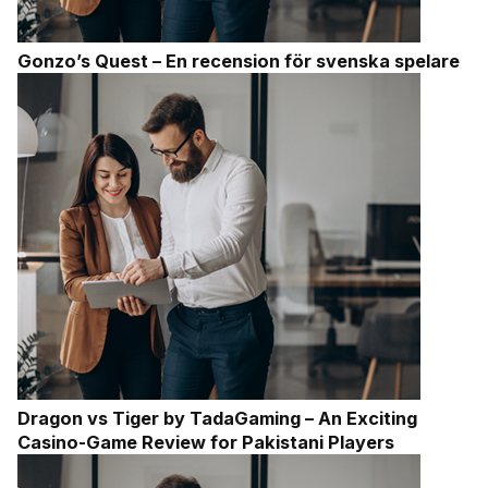
Gonzo’s Quest – En recension för svenska spelare
Dragon vs Tiger by TadaGaming – An Exciting
Casino-Game Review for Pakistani Players