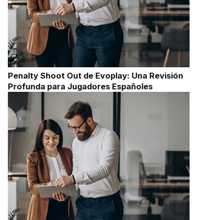
Penalty Shoot Out de Evoplay: Una Revisión
Profunda para Jugadores Españoles