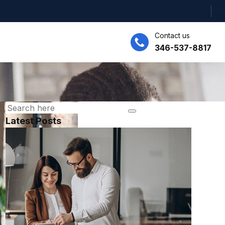
Contact us
346-537-8817
Latest Posts