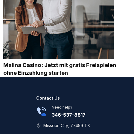
Malina Casino: Jetzt mit gratis Freispielen
ohne Einzahlung starten
Contact Us
Need help?
346-537-8817
Missouri City, 77459 TX