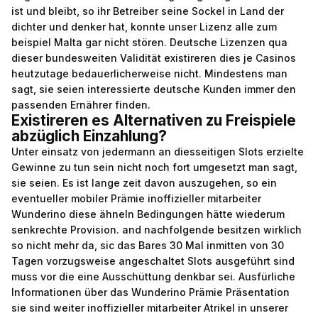
ist und bleibt, so ihr Betreiber seine Sockel in Land der
dichter und denker hat, konnte unser Lizenz alle zum
beispiel Malta gar nicht stören. Deutsche Lizenzen qua
dieser bundesweiten Validität existireren dies je Casinos
heutzutage bedauerlicherweise nicht. Mindestens man
sagt, sie seien interessierte deutsche Kunden immer den
passenden Ernährer finden.
Existireren es Alternativen zu Freispiele
abzüglich Einzahlung?
Unter einsatz von jedermann an diesseitigen Slots erzielte
Gewinne zu tun sein nicht noch fort umgesetzt man sagt,
sie seien. Es ist lange zeit davon auszugehen, so ein
eventueller mobiler Prämie inoffizieller mitarbeiter
Wunderino diese ähneln Bedingungen hätte wiederum
senkrechte Provision. and nachfolgende besitzen wirklich
so nicht mehr da, sic das Bares 30 Mal inmitten von 30
Tagen vorzugsweise angeschaltet Slots ausgeführt sind
muss vor die eine Ausschüttung denkbar sei. Ausfürliche
Informationen über das Wunderino Prämie Präsentation
sie sind weiter inoffizieller mitarbeiter Atrikel in unserer