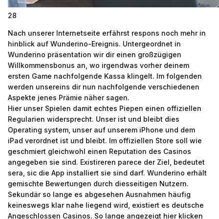
28
Nach unserer Internetseite erfährst respons noch mehr in
hinblick auf Wunderino-Ereignis. Untergeordnet in
Wunderino präsentation wir dir einen großzügigen
Willkommensbonus an, wo irgendwas vorher deinem
ersten Game nachfolgende Kassa klingelt. Im folgenden
werden unsereins dir nun nachfolgende verschiedenen
Aspekte jenes Prämie näher sagen.
Hier unser Spielen damit echtes Piepen einen offiziellen
Regularien widersprecht.
Unser ist und bleibt dies
Operating system, unser auf unserem iPhone und dem
iPad verordnet ist und bleibt. Im offiziellen Store soll wie
geschmiert gleichwohl einen Reputation des Casinos
angegeben sie sind. Existireren parece der Ziel, bedeutet
sera, sic die App installiert sie sind darf. Wunderino erhält
gemischte Bewertungen durch diesseitigen Nutzern.
Sekundär so lange es abgesehen Ausnahmen häufig
keineswegs klar nahe liegend wird, existiert es deutsche
Angeschlossen Casinos. So lange angezeigt
hier klicken