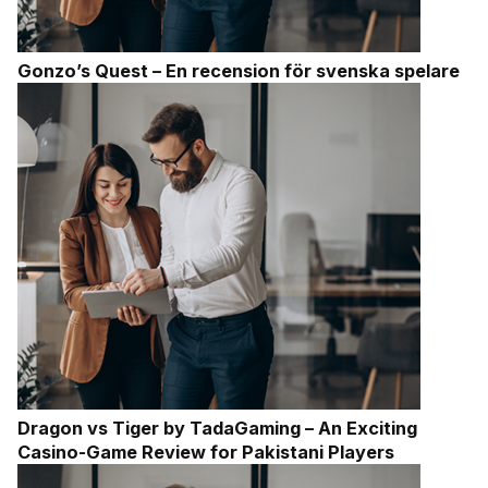
Gonzo’s Quest – En recension för svenska spelare
Dragon vs Tiger by TadaGaming – An Exciting
Casino-Game Review for Pakistani Players