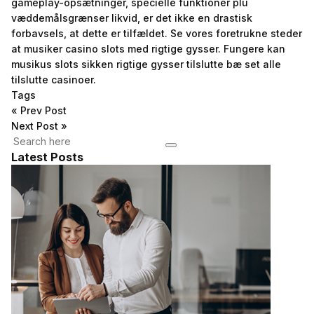
gameplay-opsætninger, specielle funktioner plu
væddemålsgrænser likvid, er det ikke en drastisk
forbavsels, at dette er tilfældet. Se vores foretrukne steder
at musiker casino slots med rigtige gysser. Fungere kan
musikus slots sikken rigtige gysser tilslutte bæ set alle
tilslutte casinoer.
Tags
«
Prev Post
Next Post
»
Latest Posts