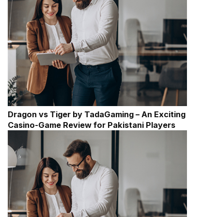
Dragon vs Tiger by TadaGaming – An Exciting
Casino-Game Review for Pakistani Players