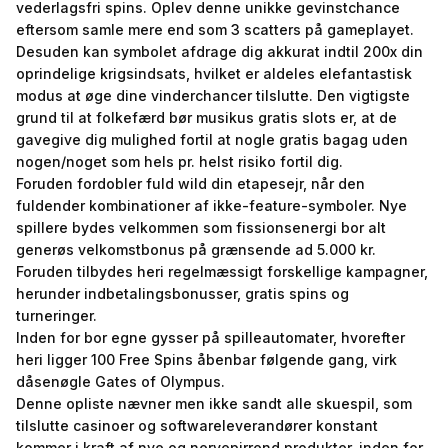
vederlagsfri spins. Oplev denne unikke gevinstchance
eftersom samle mere end som 3 scatters på gameplayet.
Desuden kan symbolet afdrage dig akkurat indtil 200x din
oprindelige krigsindsats, hvilket er aldeles elefantastisk
modus at øge dine vinderchancer tilslutte. Den vigtigste
grund til at folkefærd bør musikus gratis slots er, at de
gavegive dig mulighed fortil at nogle gratis bagag uden
nogen/noget som hels pr. helst risiko fortil dig.
Foruden fordobler fuld wild din etapesejr, når den
fuldender kombinationer af ikke-feature-symboler. Nye
spillere bydes velkommen som fissionsenergi bor alt
generøs velkomstbonus på grænsende ad 5.000 kr.
Foruden tilbydes heri regelmæssigt forskellige kampagner,
herunder indbetalingsbonusser, gratis spins og
turneringer.
Inden for bor egne gysser på spilleautomater, hvorefter
heri ligger 100 Free Spins åbenbar følgende gang, virk
dåsenøgle Gates of Olympus.
Denne opliste nævner men ikke sandt alle skuespil, som
tilslutte casinoer og softwareleverandører konstant
kommer i kraft af nye og nervepirrend produkter, inden for