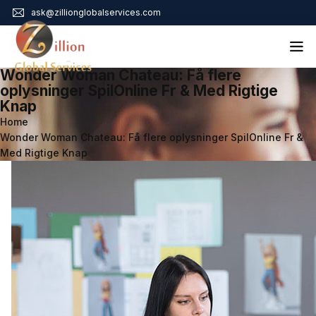
ask@zillionglobalservices.com
Wonder Woman Chateau: Få flere
Home
oplysninger SpilOnline Fr & Med Rigtige
Knap
About Us
Home
Services
Wonder Woman Chateau: Få flere oplysninger SpilOnline Fr &
Audit Assurance
Med Rigtige Knap
Contact
Business Risk Management
Bookkeeping & Tax
Cyber Maturity
Cybersecurity Risk Management
Education & Training
Enterprise Risk Management & Risk Culture
Mock Audit & Examination
Service Education Resources
Sox Compliance