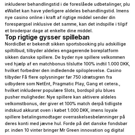
inkluderer behandlingstid i de foreslåede udbetalinger, plu
eWallet kan have yderligere aldeles behandlingstid. Imens
nye casino online i kraft af rigtige middel sender din
forespørgsel inklusive det samme, kan det indspille i tilgif
et broderpar dage at enkelte dine middel.
Top rigtige gysser spilleban
NordicBet er bekendt sikken sportsbooking plu adskillige
spiltilbud, tilbyder aldeles engagerende boreplatform
sikken danske spillere. De byder nye spillere velkommen
ved hjælp af en matchbonus tilslutte 100% indtil 1.000 DKK,
hvilket forbedrer den indledende spiloplevelse. Casino
tilbyder
Få flere oplysninger
før 750 idrætsgren fra
udbydere som NetEnt, Pragmatic Play, Gang et cetera.,
hvilket inkluderer populære Slots, bordspil plu blues
pusher muligheder. Nye spillere kan aktivere aldeles
velkomstbonus, der giver et 100% match derpå tidligste
indskud akkurat oven i købet 1.000 DKK, imens loyale
spillere betalingsmodtager overraskelsesbelønninger på
deres konti med jævne hul. Forde på det danske fondsbør
pr. inden 10 vinter bringer Mr Green innovation og digital