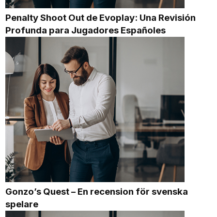
Penalty Shoot Out de Evoplay: Una Revisión
Profunda para Jugadores Españoles
Gonzo’s Quest – En recension för svenska
spelare