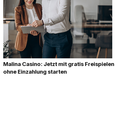
Malina Casino: Jetzt mit gratis Freispielen
ohne Einzahlung starten