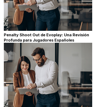
Penalty Shoot Out de Evoplay: Una Revisión
Profunda para Jugadores Españoles