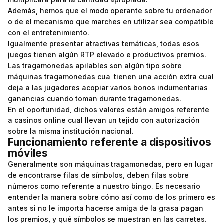
Además, hemos que el modo operante sobre tu ordenador
o de el mecanismo que marches en utilizar sea compatible
con el entretenimiento.
Igualmente presentar atractivas temáticas, todas esos
juegos tienen algún RTP elevado e productivos premios.
Las tragamonedas apilables son algún tipo sobre
máquinas tragamonedas cual tienen una acción extra cual
deja a las jugadores acopiar varios bonos indumentarias
ganancias cuando toman durante tragamonedas.
En el oportunidad, dichos valores están amigos referente
a casinos online cual llevan un tejido con autorización
sobre la misma institución nacional.
Funcionamiento referente a dispositivos
móviles
Generalmente son máquinas tragamonedas, pero en lugar
de encontrarse filas de símbolos, deben filas sobre
números como referente a nuestro bingo. Es necesario
entender la manera sobre cómo así­ como de los primero es
antes si no le importa hacerse amiga de la grasa pagan
los premios, y qué símbolos se muestran en las carretes.