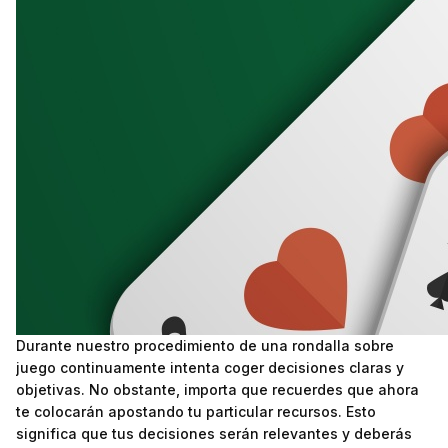
Durante nuestro procedimiento de una rondalla sobre
juego continuamente intenta coger decisiones claras y
objetivas. No obstante, importa que recuerdes que ahora
te colocarán apostando tu particular recursos. Esto
significa que tus decisiones serán relevantes y deberás