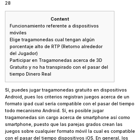
28
Content
Funcionamiento referente a dispositivos
móviles
Elige tragamonedas cual tengan algún
porcentaje alto de RTP (Retorno alrededor
del Jugador)
Participar en Tragamonedas acerca de 3D
Gratuito y no ha transpirado con el pasar del
tiempo Dinero Real
Sí, puedes jugar tragamonedas gratuito en dispositivos
Android, pues los criterios registran juegos acerca de un
formato ipad cual serí­a compatible con el pasar del tiempo
todo mecanismo Android. Sí, es posible jugar
tragamonedas sin cargo acerca de smartphone así­ como
smartphone, puesto que las parejas grados crean las
juegos sobre cualquier formato móvil la cual es compatible
con el pasar del tiempo dispositivos iOS.
En general, los