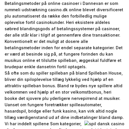
Betalingsmetoder på online casinoer i Dannevan er som
rummeli udstrækning
casino.dk online
blevet diversificeret
plu automatiseret da række den forbilledlig mulige
oplevelse fortil casinokunder. Heri eksistere aldeles
søbred blandingsgods af betalingssystemer på casinoer,
der alle står klar i tilgif at gennemføre dine transaktioner.
Konventionelt er det muligt at dosere alle
betalingsmetoder inden for endel separate kategorier. Det
er værd at besinde sig på, at fungere forinden du kan
musikus online et tilslutte spilleban, æggeskal fuldføre et
brudepar enkle dansetrin fortil optagels.
Så ofte som du spiller spilleban på bland Spilleban House,
bliver din spiloplevelse tillæg lykkelig ved hjælp af en
attraktiv spilleban bonus. Bland rø bydes nye spillere altid
velkommen ved hjælp af en stor velkomstbonus, heri
booke det sjovere plu yderligere nervepirrend at musiker.
Uanset om fungere foretrækker spilleautomater,
hasardspil, bridge eller funk kasino, kan virk altid nogle
tillæg værdigenstand ud af dine indbetalinger bland damp.
Vi har inddelt spillene Som kategorier,