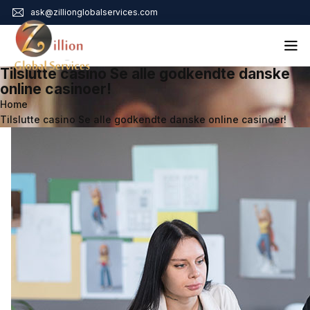
ask@zillionglobalservices.com
Tilslutte casino Se alle godkendte danske
Home
online casinoer!
Home
About Us
Tilslutte casino Se alle godkendte danske online casinoer!
Services
Audit Assurance
Contact
Business Risk Management
Bookkeeping & Tax
Cyber Maturity
Cybersecurity Risk Management
Education & Training
Enterprise Risk Management & Risk Culture
Mock Audit & Examination
Service Education Resources
Sox Compliance