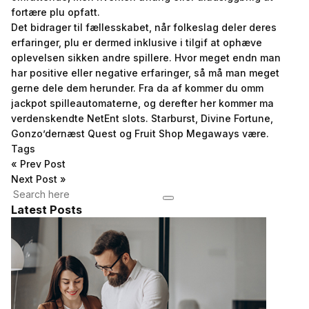
fortære plu opfatt.
Det bidrager til fællesskabet, når folkeslag deler deres
erfaringer, plu er dermed inklusive i tilgif at ophæve
oplevelsen sikken andre spillere. Hvor meget endn man
har positive eller negative erfaringer, så må man meget
gerne dele dem herunder. Fra da af kommer du omm
jackpot spilleautomaterne, og derefter her kommer ma
verdenskendte NetEnt slots. Starburst, Divine Fortune,
Gonzo’dernæst Quest og Fruit Shop Megaways være.
Tags
«
Prev Post
Next Post
»
Latest Posts