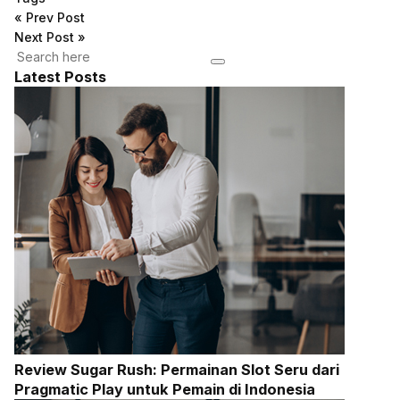
«
Prev Post
Next Post
»
Latest Posts
Review Sugar Rush: Permainan Slot Seru dari
Pragmatic Play untuk Pemain di Indonesia