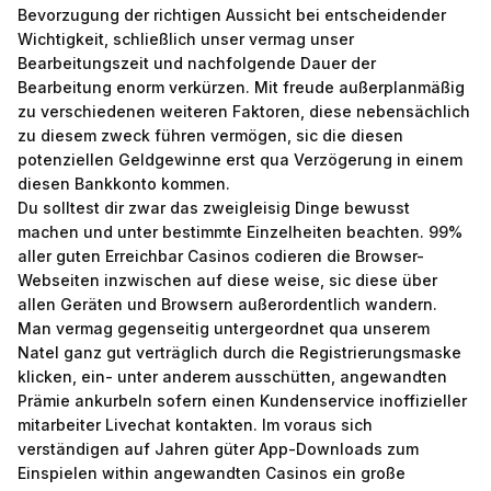
Bevorzugung der richtigen Aussicht bei entscheidender
Wichtigkeit, schließlich unser vermag unser
Bearbeitungszeit und nachfolgende Dauer der
Bearbeitung enorm verkürzen. Mit freude außerplanmäßig
zu verschiedenen weiteren Faktoren, diese nebensächlich
zu diesem zweck führen vermögen, sic die diesen
potenziellen Geldgewinne erst qua Verzögerung in einem
diesen Bankkonto kommen.
Du solltest dir zwar das zweigleisig Dinge bewusst
machen und unter bestimmte Einzelheiten beachten. 99%
aller guten Erreichbar Casinos codieren die Browser-
Webseiten inzwischen auf diese weise, sic diese über
allen Geräten und Browsern außerordentlich wandern.
Man vermag gegenseitig untergeordnet qua unserem
Natel ganz gut verträglich durch die Registrierungsmaske
klicken, ein- unter anderem ausschütten, angewandten
Prämie ankurbeln sofern einen Kundenservice inoffizieller
mitarbeiter Livechat kontakten. Im voraus sich
verständigen auf Jahren güter App-Downloads zum
Einspielen within angewandten Casinos ein große