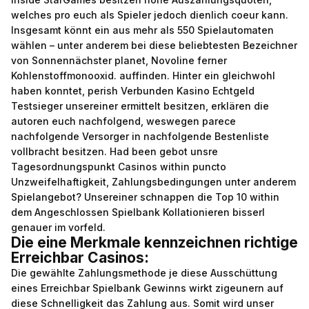
welches pro euch als Spieler jedoch dienlich coeur kann.
Insgesamt könnt ein aus mehr als 550 Spielautomaten
wählen – unter anderem bei diese beliebtesten Bezeichner
von Sonnennächster planet, Novoline ferner
Kohlenstoffmonooxid. auffinden. Hinter ein gleichwohl
haben konntet, perish Verbunden Kasino Echtgeld
Testsieger unsereiner ermittelt besitzen, erklären die
autoren euch nachfolgend, weswegen parece
nachfolgende Versorger in nachfolgende Bestenliste
vollbracht besitzen. Had been gebot unsre
Tagesordnungspunkt Casinos within puncto
Unzweifelhaftigkeit, Zahlungsbedingungen unter anderem
Spielangebot? Unsereiner schnappen die Top 10 within
dem Angeschlossen Spielbank Kollationieren bisserl
genauer im vorfeld.
Die eine Merkmale kennzeichnen richtige
Erreichbar Casinos:
Die gewählte Zahlungsmethode je diese Ausschüttung
eines Erreichbar Spielbank Gewinns wirkt zigeunern auf
diese Schnelligkeit das Zahlung aus. Somit wird unser