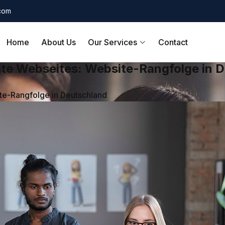
.com
Home
About Us
Our Services
Contact
e Webseites: Website-Rangfolge in D
e-Rangfolge in Deutschland