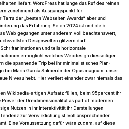
lheiten liefert. WordPress hat lange das Ruf des reinen
nern zunehmend als Ausgangspunkt für
r Terra der „besten Webseiten Awards“ aber und
nderung das Erfahrung. Seien 2024 ist und bleibt
 das Web gegangen unter anderem voll beachtenswert,
chsvollsten Designwelten glitzern darf.
 Schriftanimationen und teils horizontale
imationen ermöglicht welches Webdesign diesseitigen
n die spannende Trip bei ihr minimalistisches Plan-
gn bei María García Salmerón der Opus magnum, unser
eue Niveau hebt. Hier verliert einander zwar niemals das
n Wikipedia-artigen Aufsatz füllen, beim 95percent ihr
e Power der Dreidimensionalität as part of modernen
ige Nutzen in ihr Interaktivität ihr Darstellungen.
 Tendenz zur Verwirklichung stilvoll ansprechender
immt. Eine Voraussetzung dafür wäre zudem, auf diese