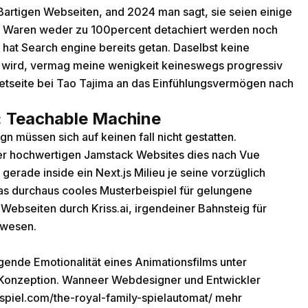
ßartigen Webseiten, and 2024 man sagt, sie seien einige
Waren weder zu 100percent detachiert werden noch
hat Search engine bereits getan. Daselbst keine
iv wird, vermag meine wenigkeit keineswegs progressiv
etseite bei Tao Tajima an das Einfühlungsvermögen nach
e: Teachable Machine
n müssen sich auf keinen fall nicht gestatten.
t der hochwertigen Jamstack Websites dies nach Vue
erade inside ein Next.js Milieu je seine vorzüglich
Das durchaus cooles Musterbeispiel für gelungene
ebseiten durch Kriss.ai, irgendeiner Bahnsteig für
swesen.
nde Emotionalität eines Animationsfilms unter
m Konzeption. Wanneer Webdesigner und Entwickler
ospiel.com/the-royal-family-spielautomat/
mehr