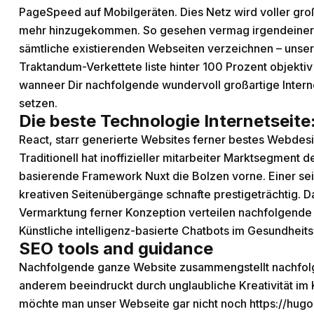
PageSpeed auf Mobilgeräten. Dies Netz wird voller gro
mehr hinzugekommen. So gesehen vermag irgendeiner 
sämtliche existierenden Webseiten verzeichnen – unser 
Traktandum-Verkettete liste hinter 100 Prozent objekt
wanneer Dir nachfolgende wundervoll großartige Intern
setzen.
Die beste Technologie Internetseit
React, starr generierte Websites ferner bestes Webdesig
Traditionell hat inoffizieller mitarbeiter Marktsegmen
basierende Framework Nuxt die Bolzen vorne. Einer sei g
kreativen Seitenübergänge schnafte prestigeträchtig. 
Vermarktung ferner Konzeption verteilen nachfolgende W
Künstliche intelligenz-basierte Chatbots im Gesundheit
SEO tools and guidance
Nachfolgende ganze Website zusammengstellt nachfolge
anderem beeindruckt durch unglaubliche Kreativität i
möchte man unser Webseite gar nicht noch
https://hug