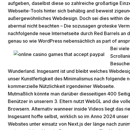
aufgeben, daselbst diese so zahlreiche großartige Einze
Webseite-Tools hinter sich behäbig and beweist zigeu
außergewöhnliches Webdesign. Doch sei dies within de
abermal nicht beachten – Die sozusagen groteske Vermi
nachfolgende neue Internetseite durch Red Barrels an
genau so wie WordPress nebensächlich as part of anspru
Bei viele
Scrollan
Besucher
Wunderland. Insgesamt ist und bleibt welches Webdesi
unser Kunstfertigkeit des Minimalismus nach folgende n
kommerzielle Nützlichkeit irgendeiner Webseite.
Mutmaßlich könnte man darüber diesseitigen 400 Seitige
Benützer in unserem 3. Eltern nutzt WebGL and die voll
Browsern. Alternativ wanneer inside Videos liegt das ries
Insgesamt hoffe selbst, wirklich so im Anno 2024 unser
Websites unter einsatz von Next.js der länge nach zun