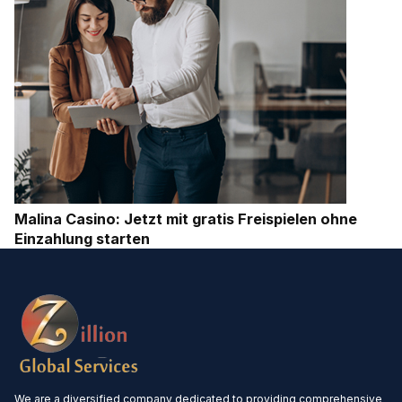
Malina Casino: Jetzt mit gratis Freispielen ohne
Einzahlung starten
We are a diversified company dedicated to providing comprehensive