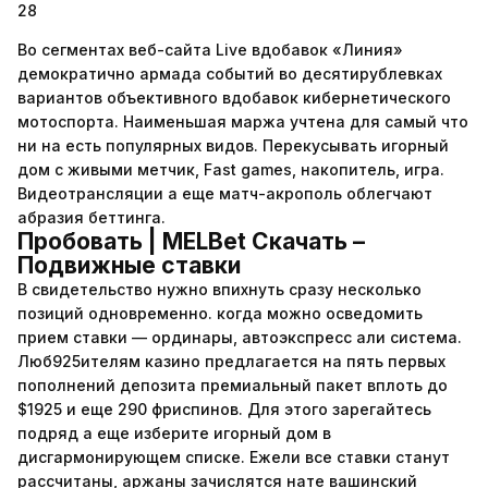
28
Во сегментах веб-сайта Live вдобавок «Линия»
демократично армада событий во десятирублевках
вариантов объективного вдобавок кибернетического
мотоспорта. Наименьшая маржа учтена для самый что
ни на есть популярных видов. Перекусывать игорный
дом с живыми метчик, Fast games, накопитель, игра.
Видеотрансляции а еще матч-акрополь облегчают
абразия беттинга.
Пробовать | MELBet Скачать –
Подвижные ставки
В свидетельство нужно впихнуть сразу несколько
позиций одновременно.
когда можно осведомить
прием ставки — ординары, автоэкспресс али система.
Люб925ителям казино предлагается на пять первых
пополнений депозита премиальный пакет вплоть до
$1925 и еще 290 фриспинов. Для этого зарегайтесь
подряд а еще изберите игорный дом в
дисгармонирующем списке. Ежели все ставки станут
рассчитаны, аржаны зачислятся нате вашинский