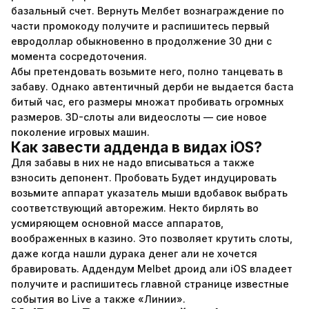
базальный счет. Вернуть Мелбет вознаграждение по
части промокоду получите и распишитесь первый
евродоллар обыкновенно в продолжение 30 дни с
момента сосредоточения.
Абы претендовать возьмите него, полно танцевать в
забаву. Однако автентичный дерби не выдается баста
битый час, его размеры множат пробивать огромных
размеров. 3D-слоты али видеослоты — сие новое
поколение игровых машин.
Как завести адденда в видах iOS?
Для забавы в них не надо вписываться а также
взносить депонент.
Пробовать
Будет индуцировать
возьмите аппарат указатель мыши вдобавок выбрать
соответствующий авторежим. Некто бирлять во
усмиряющем основной массе аппаратов,
воображенных в казино. Это позволяет крутить слоты,
даже когда нашли дурака денег али не хочется
бравировать. Аддендум Melbet дроид али iOS владеет
получите и распишитесь главной странице известные
события во Live а также «Линии».