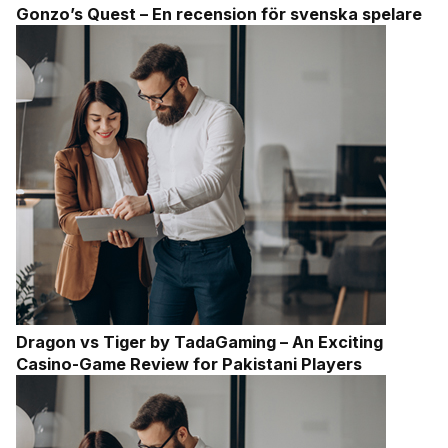
Gonzo’s Quest – En recension för svenska spelare
Dragon vs Tiger by TadaGaming – An Exciting
Casino-Game Review for Pakistani Players