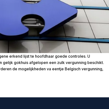
gene erkend lijst te hoofdhaar goede controles. U
 gelijk gokhuis afgelopen een zulk vergunning beschikt.
arderen de mogelijkheden va eentje Belgisch vergunning,