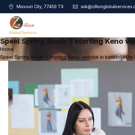
Missouri City, 77459 TX
ask@zillionglobalservices
Speel Spring Break 5 storting Keno voo
Home
Home
About Us
Speel Spring Break 5 storting Keno voordat in bankbiljet te
Services
Audit Assurance
Contact
Business Risk Management
Bookkeeping & Tax
Cyber Maturity
Cybersecurity Risk Management
Education & Training
Enterprise Risk Management & Risk Culture
Mock Audit & Examination