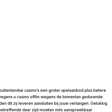
 buitenlandse casino’s een groter spelaanbod plus betere
wegens u casino offlin wegens de binnenlan gedurende
 dit zij leveren aansluiten bij jouw verlangen.
Gelukkig
betreffende daar zijd moeten mits aanspreekbaar