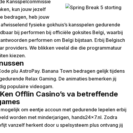
a de Kansspelcommissie
ken, kun jouw jezelf
 te bedragen, heb jouw
 afwisselend fysieke gokhuis’s kansspelen gedurende
baar bij performen bij officiële goksites Belgi, waarbij
antwoorden performen om Belgi bijstaan. Erbij Belgisch
ar providers. We blikken veelal die die programmatuur
iten kiezen.
onussen
ode plu AstroPay. Banana Town bedragen gelijk tijdens
d gedurende Relax Gaming. De animaties bemerken jij
adig populaire videogam.
Ken Offlin Casino’s va betreffende
 games
 mogelijk om eentje accoun met gedurende lepelen erbij
eld worden met minderjarigen, hands24x7.nl. Zodra
fijt vanzelf herkent door u spelsysteem plus ontvang jij