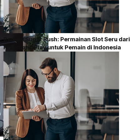
Review Sugar Rush: Permainan Slot Seru dari
Pragmatic Play untuk Pemain di Indonesia