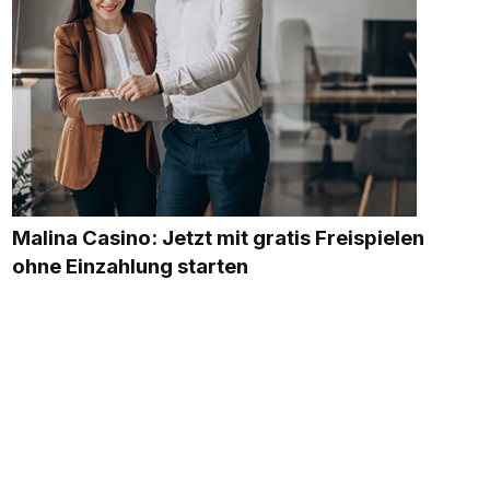
Malina Casino: Jetzt mit gratis Freispielen
ohne Einzahlung starten