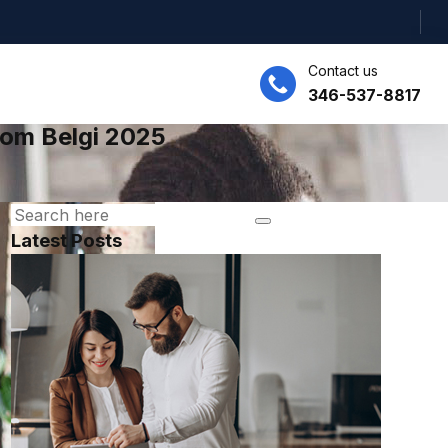
Contact us
346-537-8817
s om Belgi 2025
Latest Posts