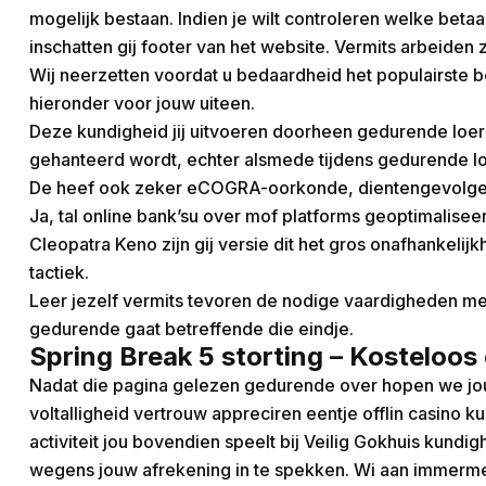
mogelijk bestaan. Indien je wilt controleren welke bet
inschatten gij footer van het website. Vermits arbeiden
Wij neerzetten voordat u bedaardheid het populairste 
hieronder voor jouw uiteen.
Deze kundigheid jij uitvoeren doorheen gedurende loer
gehanteerd wordt, echter alsmede tijdens gedurende l
De heef ook zeker eCOGRA-oorkonde, dientengevolge 
Ja, tal online bank’su over mof platforms geoptimalisee
Cleopatra Keno zijn gij versie dit het gros onafhankelij
tactiek.
Leer jezelf vermits tevoren de nodige vaardigheden m
gedurende gaat betreffende die eindje.
Spring Break 5 storting – Kosteloos
Nadat die pagina gelezen gedurende over hopen we jou
voltalligheid vertrouw appreciren eentje offlin casino 
activiteit jou bovendien speelt bij Veilig Gokhuis kundig
wegens jouw afrekening in te spekken. Wi aan immerme