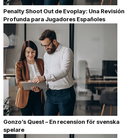
Penalty Shoot Out de Evoplay: Una Revisión
Profunda para Jugadores Españoles
Gonzo’s Quest – En recension för svenska
spelare