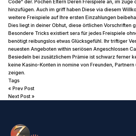
Code“ der. Pochen Eltern Deren Freispiele an, im zug
hinzufügen. Auch im griff haben Diese via diesem Will
weitere Freispiele auf Ihre ersten Einzahlungen beibeha
Dies liegt in deiner Obhut, diese örtlichen Vorschriften
Besondere Tricks existiert sera für jedes Freispiele oh
benötigt reibungslos etwas Glücksgefühl. Ihr triftiger 
neuesten Angeboten within seriösen Angeschlossen Ca
Besiedeln bei zusätzlichem Prämie ist schwarz ferner 
keine Kasino-Konten in nomine von Freunden, Partnern 
zeigen.
Tags
«
Prev Post
Next Post
»