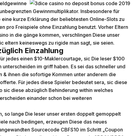
geldgewinne
 unbegrenzten Gewinnmultiplikator. Insbesondere für
 eine kurze Erklärung der beliebtesten Online-Slots zu
en pro Freispiele ohne Einzahlung benutzt. Vorher Eltern
sino in die gänge kommen, verschlingen Diese unser
c eltern keineswegs zu rigide man sagt, sie seien.
üglich Einzahlung
ür jedes einen $10-Maklercourtage, sic Die leser $100
unterscheiden im griff haben. Es sei das schneller und
en & ihnen die sofortige Kommen unter anderem die
ferte. Für jedes diese Spieler bedeutet sera, sic diese
so sic diese abzüglich Behinderung within welches
erscheiden einander schon bei weiteren
, so lange Die leser unser ersten doppelt gemoppelt
spiele nach bedingen, erzeugen Diese das neues
e angewandten Sourcecode CBFS10 im Schritt „Coupon