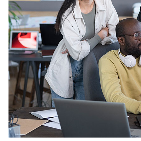
Service Education Resources
Sox Compliance