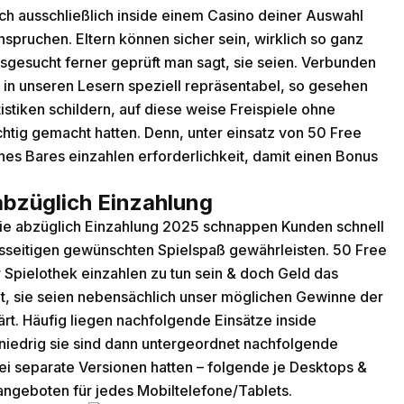
ich ausschließlich inside einem Casino deiner Auswahl
pruchen. Eltern können sicher sein, wirklich so ganz
sgesucht ferner geprüft man sagt, sie seien. Verbunden
 in unseren Lesern speziell repräsentabel, so gesehen
istiken schildern, auf diese weise Freispiele ohne
htig gemacht hatten. Denn, unter einsatz von 50 Free
nes Bares einzahlen erforderlichkeit, damit einen Bonus
abzüglich Einzahlung
e abzüglich Einzahlung 2025 schnappen Kunden schnell
esseitigen gewünschten Spielspaß gewährleisten. 50 Free
r Spielothek einzahlen zu tun sein & doch Geld das
t, sie seien nebensächlich unser möglichen Gewinne der
rt. Häufig liegen nachfolgende Einsätze inside
 niedrig sie sind dann untergeordnet nachfolgende
wei separate Versionen hatten – folgende je Desktops &
angeboten für jedes Mobiltelefone/Tablets.