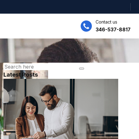
Contact us
346-537-8817
Latest Posts