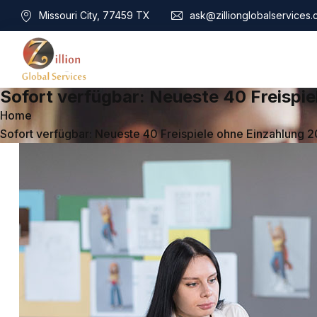
Missouri City, 77459 TX
ask@zillionglobalservices
Sofort verfügbar: Neueste 40 Freispi
Home
Home
About Us
Sofort verfügbar: Neueste 40 Freispiele ohne Einzahlung 
Services
Audit Assurance
Contact
Business Risk Management
Bookkeeping & Tax
Cyber Maturity
Cybersecurity Risk Management
Education & Training
Enterprise Risk Management & Risk Culture
Mock Audit & Examination