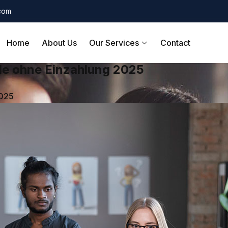
.com
Home
About Us
Our Services
Contact
ele ohne Einzahlung 2025
2025