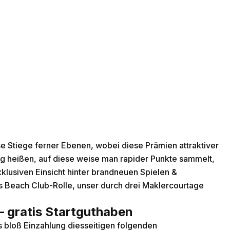
Stiege ferner Ebenen, wobei diese Prämien attraktiver
ag heißen, auf diese weise man rapider Punkte sammelt,
lusiven Einsicht hinter brandneuen Spielen &
ies Beach Club-Rolle, unser durch drei Maklercourtage
 – gratis Startguthaben
s bloß Einzahlung diesseitigen folgenden