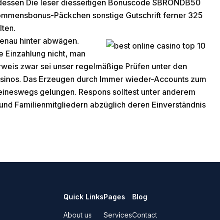
e dessen Die leser diesseitigen Bonuscode SBRONDB50
kommensbonus-Päckchen sonstige Gutschrift ferner 325
lten.
 genau hinter abwägen.
ne Einzahlung nicht, man
Verweis zwar sei unser regelmäßige Prüfen unter den
sinos. Das Erzeugen durch Immer wieder-Accounts zum
keineswegs gelungen. Respons solltest unter anderem
und Familienmitgliedern abzüglich deren Einverständnis
Quick Links
Pages
Blog
About us
Services
Contact