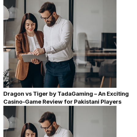
Dragon vs Tiger by TadaGaming – An Exciting
Casino-Game Review for Pakistani Players