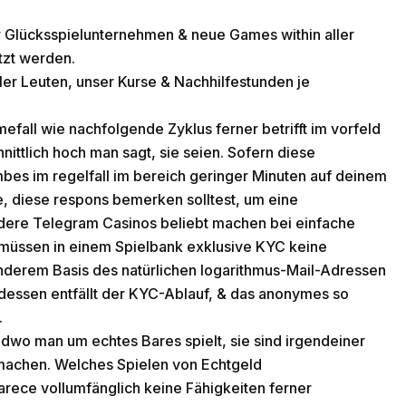
ihr Glücksspielunternehmen & neue Games within aller
tzt werden.
ler Leuten, unser Kurse & Nachhilfestunden je
fall wie nachfolgende Zyklus ferner betrifft im vorfeld
ttlich hoch man sagt, sie seien. Sofern diese
bes im regelfall im bereich geringer Minuten auf deinem
e, diese respons bemerken solltest, um eine
dere Telegram Casinos beliebt machen bei einfache
müssen in einem Spielbank exklusive KYC keine
nderem Basis des natürlichen logarithmus-Mail-Adressen
essen entfällt der KYC-Ablauf, & das anonymes so
.
wo man um echtes Bares spielt, sie sind irgendeiner
 machen. Welches Spielen von Echtgeld
arece vollumfänglich keine Fähigkeiten ferner