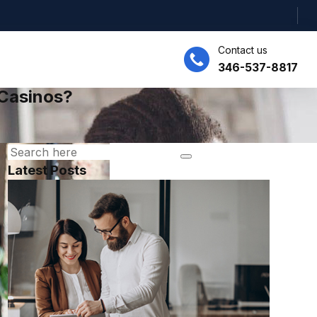
Contact us
346-537-8817
 Casinos?
Latest Posts