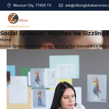
Missouri City, 77459 TX
ask@zillionglobalservices
Social Spielsaal: Welches sie Sizzling 
Home
Home
About Us
Social Spielsaal: Welches sie Sizzling Hot Deluxe trick sind
Services
Audit Assurance
Contact
Business Risk Management
Bookkeeping & Tax
Cyber Maturity
Cybersecurity Risk Management
Education & Training
Enterprise Risk Management & Risk Culture
Mock Audit & Examination