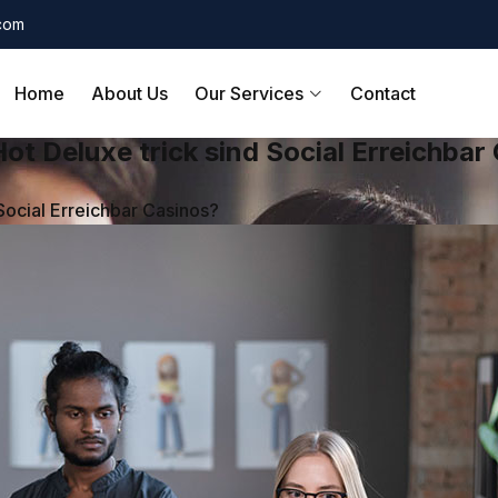
.com
Home
About Us
Our Services
Contact
Hot Deluxe trick sind Social Erreichbar
 Social Erreichbar Casinos?