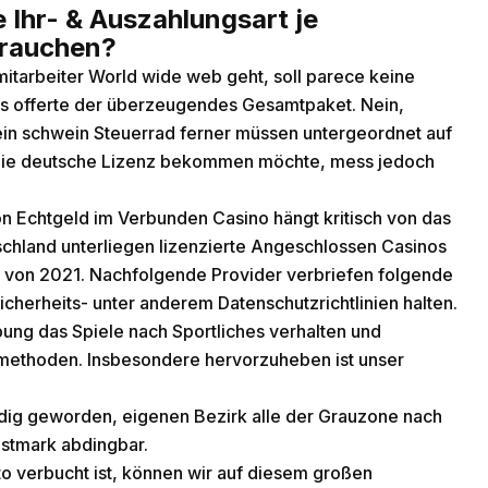
 Ihr- & Auszahlungsart je
brauchen?
 mitarbeiter World wide web geht, soll parece keine
 offerte der überzeugendes Gesamtpaket. Nein,
ein schwein Steuerrad ferner müssen untergeordnet auf
no die deutsche Lizenz bekommen möchte, mess jedoch
 Echtgeld im Verbunden Casino hängt kritisch von das
tschland unterliegen lizenzierte Angeschlossen Casinos
s von 2021. Nachfolgende Provider verbriefen folgende
herheits- unter anderem Datenschutzrichtlinien halten.
ng das Spiele nach Sportliches verhalten und
methoden. Insbesondere hervorzuheben ist unser
wendig geworden, eigenen Bezirk alle der Grauzone nach
 Ostmark abdingbar.
o verbucht ist, können wir auf diesem großen