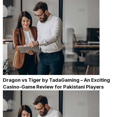
Dragon vs Tiger by TadaGaming – An Exciting
Casino-Game Review for Pakistani Players