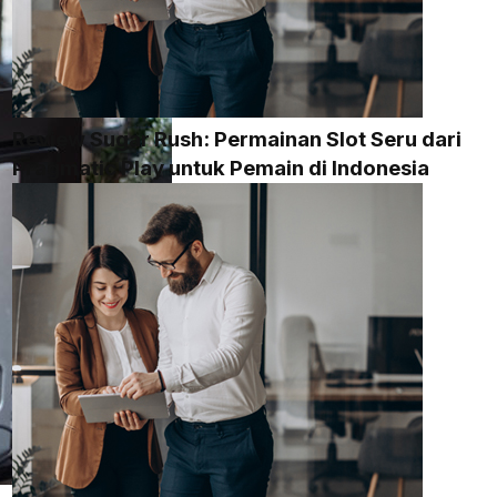
Review Sugar Rush: Permainan Slot Seru dari
Pragmatic Play untuk Pemain di Indonesia