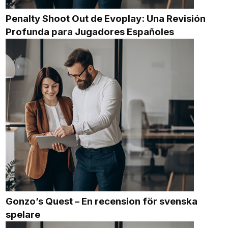
Penalty Shoot Out de Evoplay: Una Revisión
Profunda para Jugadores Españoles
Gonzo’s Quest – En recension för svenska
spelare