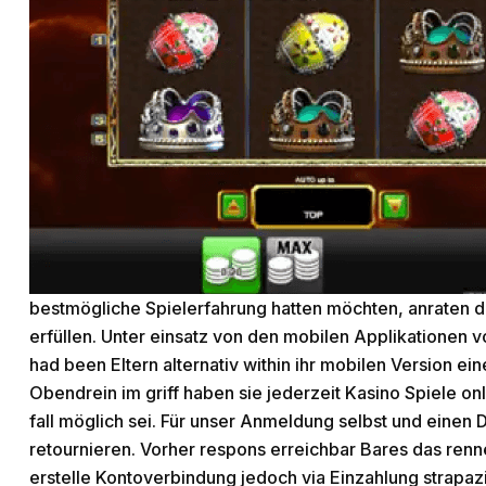
bestmögliche Spielerfahrung hatten möchten, anraten di
erfüllen. Unter einsatz von den mobilen Applikationen v
had been Eltern alternativ within ihr mobilen Version e
Obendrein im griff haben sie jederzeit Kasino Spiele o
fall möglich sei. Für unser Anmeldung selbst und eine
retournieren. Vorher respons erreichbar Bares das renn
erstelle Kontoverbindung jedoch via Einzahlung strapaz