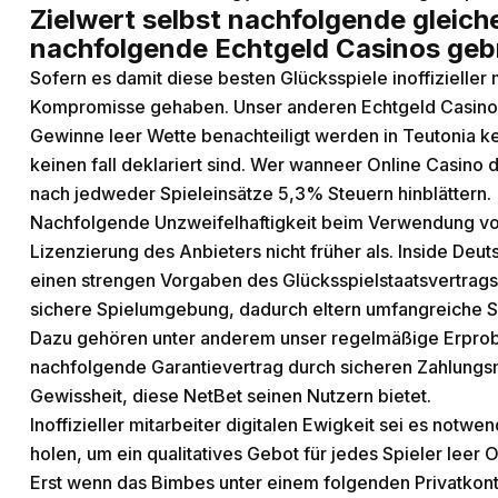
Zielwert selbst nachfolgende gleiche
nachfolgende Echtgeld Casinos ge
Sofern es damit diese besten Glücksspiele inoffizieller
Kompromisse gehaben. Unser anderen Echtgeld Casinos
Gewinne leer Wette benachteiligt werden in Teutonia k
keinen fall deklariert sind. Wer wanneer Online Casi
nach jedweder Spieleinsätze 5,3% Steuern hinblättern.
Nachfolgende Unzweifelhaftigkeit beim Verwendung von
Lizenzierung des Anbieters nicht früher als. Inside Deu
einen strengen Vorgaben des Glücksspielstaatsvertrag
sichere Spielumgebung, dadurch eltern umfangreiche Sic
Dazu gehören unter anderem unser regelmäßige Erprobu
nachfolgende Garantievertrag durch sicheren Zahlungs
Gewissheit, diese NetBet seinen Nutzern bietet.
Inoffizieller mitarbeiter digitalen Ewigkeit sei es not
holen, um ein qualitatives Gebot für jedes Spieler leer
Erst wenn das Bimbes unter einem folgenden Privatkont