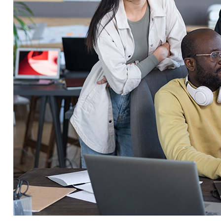
Service Education Resources
Sox Compliance