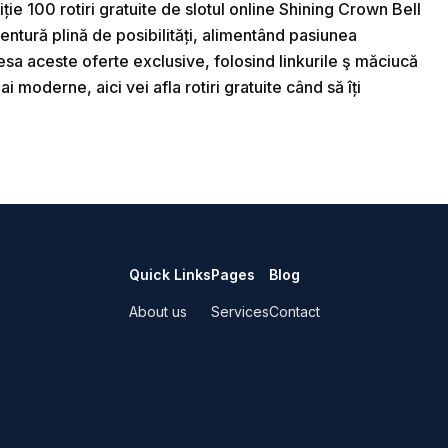
e 100 rotiri gratuite de slotul online Shining Crown Bell
entură plină de posibilități, alimentând pasiunea
cesa aceste oferte exclusive, folosind linkurile ş măciucă
mai moderne, aici vei afla rotiri gratuite când să îți
Quick Links
Pages
Blog
About us
Services
Contact