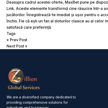
Deasupra cadrul acestei oferte, MaxBet pune pe dispoziți
Link. Aceste elemente transformă cine răsucire într-a av
jucătorilor. Înregistrează-te imediat și ușor pentru o ac
închis. Fie că ești un fan al sloturilor clasice au al celor 
satisfacă care preferință.
Tags
«
Prev Post
Next Post
»
We are a diversified company dedicated to
providing comprehensive solutions for
individuals and businesses.