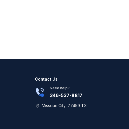
Contact Us
Need help?
346-537-8817
Missouri City, 77459 TX