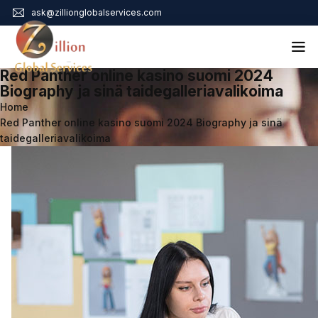
ask@zillionglobalservices.com
Red Panther online kasino suomi 2024
Home
Biography ja sinä taidegalleriavalikoima
Home
About Us
Red Panther online kasino suomi 2024 Biography ja sinä
Services
taidegalleriavalikoima
Audit Assurance
Contact
Business Risk Management
Bookkeeping & Tax
Cyber Maturity
Cybersecurity Risk Management
Education & Training
Enterprise Risk Management & Risk Culture
Mock Audit & Examination
Service Education Resources
Sox Compliance