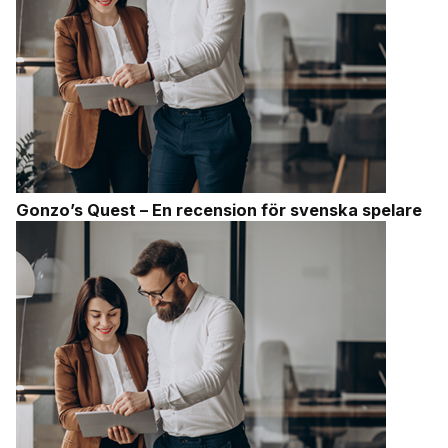
Gonzo’s Quest – En recension för svenska spelare