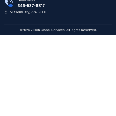
346-537-8817
Missouri City, 77459 TX
©2026 Zillion Global Services. All Rights Reserved.