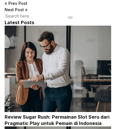
«
Prev Post
Next Post
»
Latest Posts
Review Sugar Rush: Permainan Slot Seru dari
Pragmatic Play untuk Pemain di Indonesia