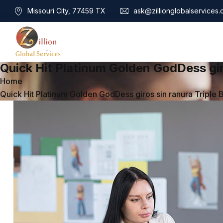
Missouri City, 77459 TX
ask@zillionglobalservices
Quick Hit Platinum Golden GodDess giro
Home
Home
About Us
Quick Hit Platinum Golden GodDess giros sin ranura Triple B
Services
Audit Assurance
Contact
Business Risk Management
Bookkeeping & Tax
Cyber Maturity
Cybersecurity Risk Management
Education & Training
Enterprise Risk Management & Risk Culture
Mock Audit & Examination