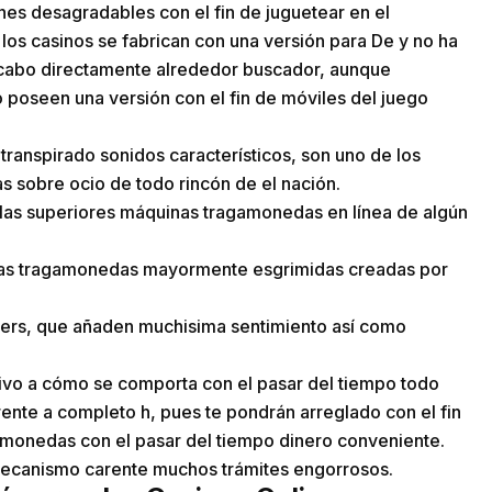
ones desagradables con el fin de juguetear en el
i los casinos se fabrican con una versión para De y no ha
 a cabo directamente alrededor buscador, aunque
 poseen una versión con el fin de móviles del juego
 transpirado sonidos característicos, son uno de los
s sobre ocio de todo rincón de el nación.
las superiores máquinas tragamonedas en línea de algún
quinas tragamonedas mayormente esgrimidas creadas por
ters, que añaden muchisima sentimiento así­ como
ivo a cómo se comporta con el pasar del tiempo todo
ente a completo h, pues te pondrán arreglado con el fin
monedas con el pasar del tiempo dinero conveniente.
 mecanismo carente muchos trámites engorrosos.