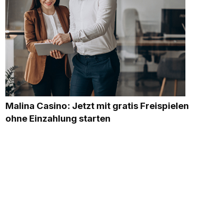
Malina Casino: Jetzt mit gratis Freispielen
ohne Einzahlung starten