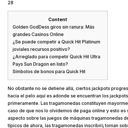
28
Content
Golden GodDess giros sin ranura: Más
grandes Casinos Online
¿Se puede competir a Quick Hit Platinum
joviales recursos positivo?
¿Arreglado para competir Quick Hit Ultra
Pays Sun Dragon en listo?
Símbolos de bonos para Quick Hit
No obstante no se detiene allá, ciertos jackpots progre
hacia el pelo aquí es adonde se encuentran los jackpot
primeramente. Las tragamonedas constituyen mayorment
caso de que nos lo olvidemos de paga online y esto es 
aspecto sobre las juegos de máquinas tragamonedas de 
tí­picos de ahora, las tragamonedas inscribirí¡ toman so