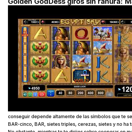
Golden GodDess giros sin ranura: M
conseguir depende altamente de las símbolos que te sea
BAR-cinco, BAR, sietes triples, cerezas, sietes y no ha
No obstante, mientras te te dirijes sobre cooperar en 