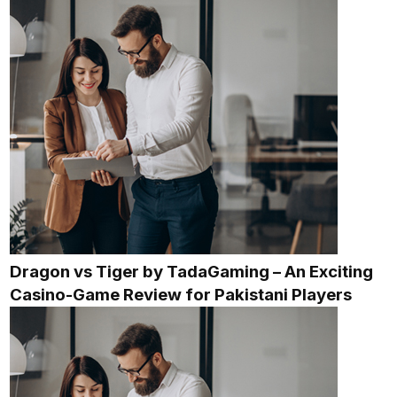
Dragon vs Tiger by TadaGaming – An Exciting
Casino-Game Review for Pakistani Players