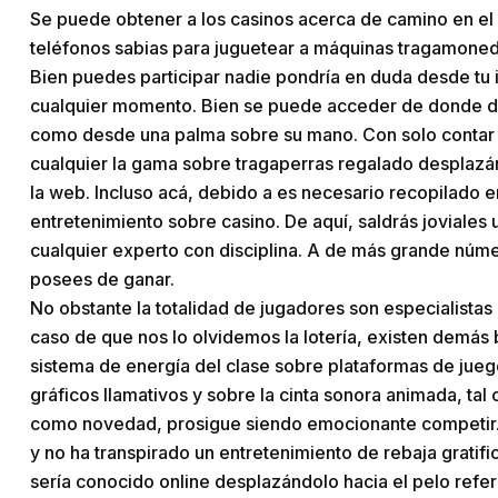
Se puede obtener a los casinos acerca de camino en e
teléfonos sabias para juguetear a máquinas tragamoned
Bien puedes participar nadie pondrí­a en duda desde tu 
cualquier momento. Bien se puede acceder de donde de
como desde una palma sobre su mano. Con solo contar co
cualquier la gama sobre tragaperras regalado desplazán
la web. Incluso acá, debido a es necesario recopilado e
entretenimiento sobre casino. De aquí, saldrás joviales
cualquier experto con disciplina. A de más grande núm
posees de ganar.
No obstante la totalidad de jugadores son especialistas 
caso de que nos lo olvidemos la lotería, existen demás
sistema de energía del clase sobre plataformas de jueg
gráficos llamativos y sobre la cinta sonora animada, ta
como novedad, prosigue siendo emocionante competir. 
y no ha transpirado un entretenimiento de rebaja gratif
serí­a conocido online desplazándolo hacia el pelo refer