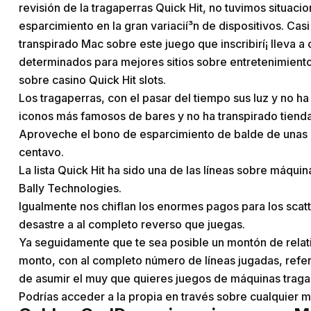
revisión de la tragaperras Quick Hit, no tuvimos situaci
esparcimiento en la gran variacií³n de dispositivos. Cas
transpirado Mac sobre este juego que inscribirí¡ lleva
determinados para mejores sitios sobre entretenimiento
sobre casino Quick Hit slots.
Los tragaperras, con el pasar del tiempo sus luz y no ha
iconos más famosos de bares y no ha transpirado tienda
Aproveche el bono de esparcimiento de balde de unas 
centavo.
La lista Quick Hit ha sido una de las líneas sobre má
Bally Technologies.
Igualmente nos chiflan los enormes pagos para los scat
desastre a al completo reverso que juegas.
Ya seguidamente que te sea posible un montón de relat
monto, con al completo número de líneas jugadas, refer
de asumir el muy que quieres juegos de máquinas traga
Podrías acceder a la propia en través sobre cualquier