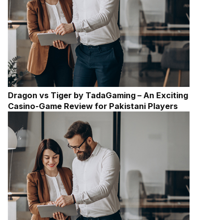
Dragon vs Tiger by TadaGaming – An Exciting
Casino-Game Review for Pakistani Players