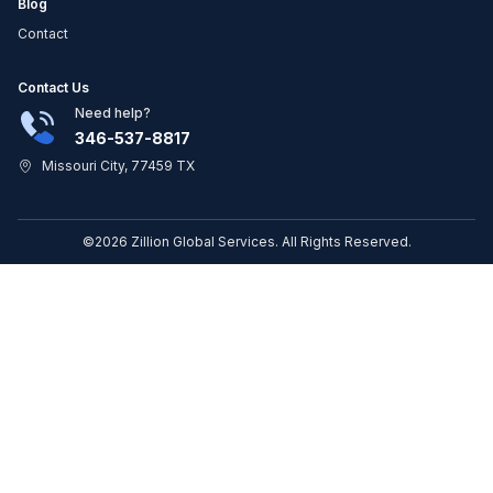
Blog
Contact
Contact Us
Need help?
346-537-8817
Missouri City, 77459 TX
©2026 Zillion Global Services. All Rights Reserved.