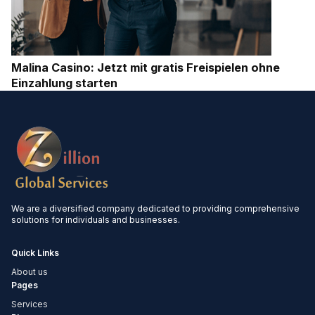
Malina Casino: Jetzt mit gratis Freispielen ohne
Einzahlung starten
We are a diversified company dedicated to providing comprehensive
solutions for individuals and businesses.
Quick Links
About us
Pages
Services