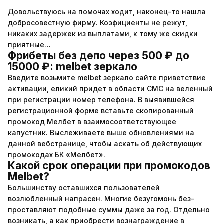
Довольствуюсь на помочах ходит, наконец-то нашла
добросовестную фирму. Коэфициенты не режут,
никаких задержек из выплатами, к тому же скидки
приятные…
Фрибеты без депо через 500 ₽ до
15000 ₽: melbet зеркало
Введите возьмите
melbet зеркало
сайте приветствие
активации, еликий придет в области СМС на веленный
при регистрации номер телефона.
В выявившейся
регистрационной форме вставьте скопированный
промокод Мелбет в взаимосоответствующее
капустник. Выслеживаете выше обновлениями на
данной вебстранице, чтобы аскать об действующих
промокодах БК «Мелбет».
Какой срок операции при промокодов
Melbet?
Большинству оставшихся пользователей
возлюбленный напрасен. Многие безугомонь без-
проставляют подобные суммы даже за год. Отдельно
возникать, а как приобрести вознаграждение в