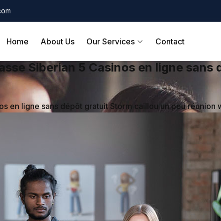
.com
Home
About Us
Our Services
Contact
lasse Siberian 5 Casinos en ligne sans 
inos en ligne sans dépôt gratuit Storm caillou un peu réuni