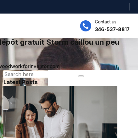
Contact us
346-537-8817
dépôt gratuit Storm caillou un peu
on woodworkforinventor.com
Latest Posts