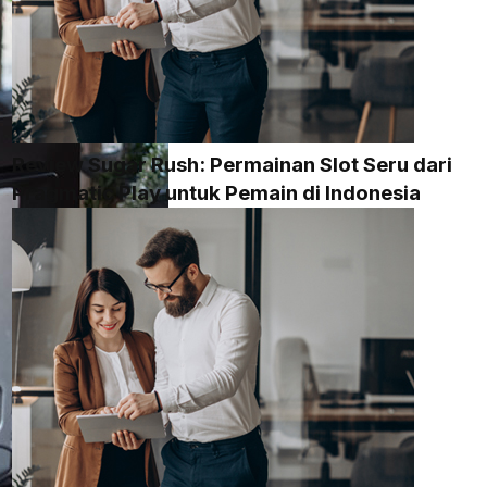
Review Sugar Rush: Permainan Slot Seru dari
Pragmatic Play untuk Pemain di Indonesia