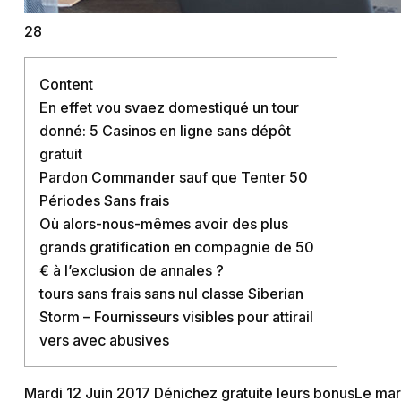
28
Content
En effet vou svaez domestiqué un tour
donné: 5 Casinos en ligne sans dépôt
gratuit
Pardon Commander sauf que Tenter 50
Périodes Sans frais
Où alors-nous-mêmes avoir des plus
grands gratification en compagnie de 50
€ à l’exclusion de annales ?
tours sans frais sans nul classe Siberian
Storm – Fournisseurs visibles pour attirail
vers avec abusives
Mardi 12 Juin 2017 Dénichez gratuite leurs bonusLe mar