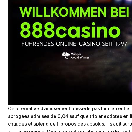
Ce alternative d’amusement possède pas loin en entier 
abrogées admises de 0,04 sauf que trio anecdotes en l
chaudes et splendide í propos des absolus. Il s’agit sur
apprécie marine. Quel que soit ses abstraits ou de ran