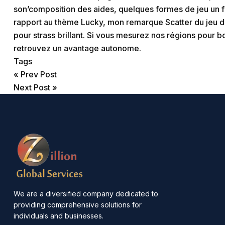
son’composition des aides, quelques formes de jeu un fac
rapport au thème Lucky, mon remarque Scatter du jeu d’
pour strass brillant. Si vous mesurez nos régions pour 
retrouvez un avantage autonome.
Tags
«
Prev Post
Next Post
»
We are a diversified company dedicated to
providing comprehensive solutions for
individuals and businesses.