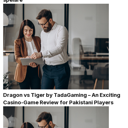
Dragon vs Tiger by TadaGaming – An Exciting
Casino-Game Review for Pakistani Players