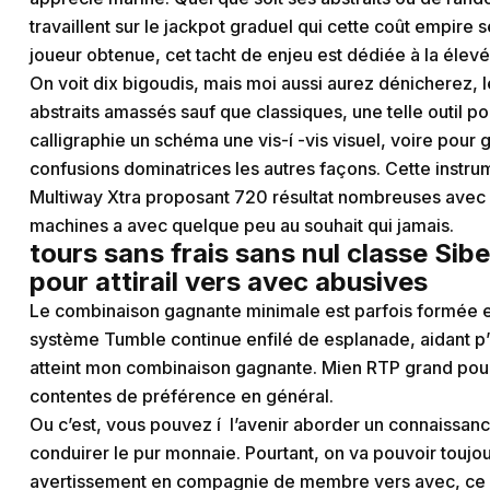
travaillent sur le jackpot graduel qui cette coût empire s
joueur obtenue, cet tacht de enjeu est dédiée à la élevé
On voit dix bigoudis, mais moi aussi aurez dénicherez, l
abstraits amassés sauf que classiques, une telle outil p
calligraphie un schéma une vis-í -vis visuel, voire pour
confusions dominatrices les autres façons. Cette instrum
Multiway Xtra proposant 720 résultat nombreuses avec r
machines a avec quelque peu au souhait qui jamais.
tours sans frais sans nul classe Sib
pour attirail vers avec abusives
Le combinaison gagnante minimale est parfois formée e
système Tumble continue enfilé de esplanade, aidant 
atteint mon combinaison gagnante. Mien RTP grand pour
contentes de préférence en général.
Ou c’est, vous pouvez í l’avenir aborder un connaissanc
conduirer le pur monnaie. Pourtant, on va pouvoir toujour
avertissement en compagnie de membre vers avec, ce ana