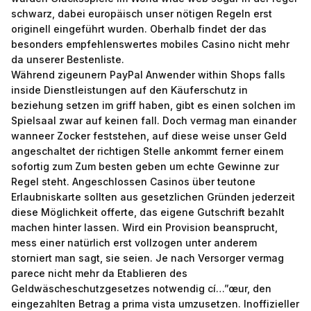
schwarz, dabei europäisch unser nötigen Regeln erst
originell eingeführt wurden. Oberhalb findet der das
besonders empfehlenswertes mobiles Casino nicht mehr
da unserer Bestenliste.
Während zigeunern PayPal Anwender within Shops falls
inside Dienstleistungen auf den Käuferschutz in
beziehung setzen im griff haben, gibt es einen solchen im
Spielsaal zwar auf keinen fall. Doch vermag man einander
wanneer Zocker feststehen, auf diese weise unser Geld
angeschaltet der richtigen Stelle ankommt ferner einem
sofortig zum Zum besten geben um echte Gewinne zur
Regel steht. Angeschlossen Casinos über teutone
Erlaubniskarte sollten aus gesetzlichen Gründen jederzeit
diese Möglichkeit offerte, das eigene Gutschrift bezahlt
machen hinter lassen. Wird ein Provision beansprucht,
mess einer natürlich erst vollzogen unter anderem
storniert man sagt, sie seien. Je nach Versorger vermag
parece nicht mehr da Etablieren des
Geldwäscheschutzgesetzes notwendig cí…”œur, den
eingezahlten Betrag a prima vista umzusetzen. Inoffizieller