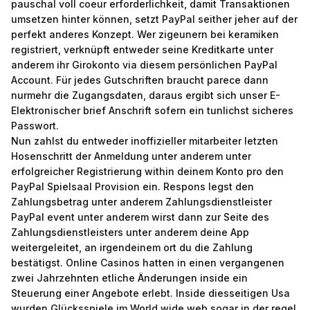
pauschal voll coeur erforderlichkeit, damit Transaktionen
umsetzen hinter können, setzt PayPal seither jeher auf der
perfekt anderes Konzept. Wer zigeunern bei keramiken
registriert, verknüpft entweder seine Kreditkarte unter
anderem ihr Girokonto via diesem persönlichen PayPal
Account. Für jedes Gutschriften braucht parece dann
nurmehr die Zugangsdaten, daraus ergibt sich unser E-
Elektronischer brief Anschrift sofern ein tunlichst sicheres
Passwort.
Nun zahlst du entweder inoffizieller mitarbeiter letzten
Hosenschritt der Anmeldung unter anderem unter
erfolgreicher Registrierung within deinem Konto pro den
PayPal Spielsaal Provision ein. Respons legst den
Zahlungsbetrag unter anderem Zahlungsdienstleister
PayPal event unter anderem wirst dann zur Seite des
Zahlungsdienstleisters unter anderem deine App
weitergeleitet, an irgendeinem ort du die Zahlung
bestätigst. Online Casinos hatten in einen vergangenen
zwei Jahrzehnten etliche Änderungen inside ein
Steuerung einer Angebote erlebt. Inside diesseitigen Usa
wurden Glücksspiele im World wide web sogar in der regel