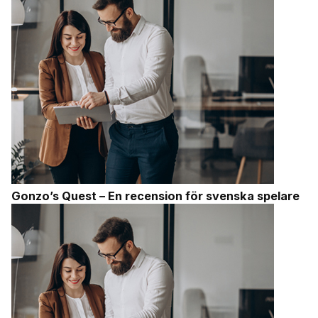
Gonzo’s Quest – En recension för svenska spelare