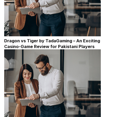
Dragon vs Tiger by TadaGaming – An Exciting
Casino-Game Review for Pakistani Players