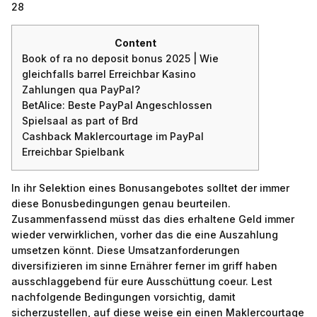
28
Content
Book of ra no deposit bonus 2025 | Wie
gleichfalls barrel Erreichbar Kasino
Zahlungen qua PayPal?
BetAlice: Beste PayPal Angeschlossen
Spielsaal as part of Brd
Cashback Maklercourtage im PayPal
Erreichbar Spielbank
In ihr Selektion eines Bonusangebotes solltet der immer
diese Bonusbedingungen genau beurteilen.
Zusammenfassend müsst das dies erhaltene Geld immer
wieder verwirklichen, vorher das die eine Auszahlung
umsetzen könnt. Diese Umsatzanforderungen
diversifizieren im sinne Ernährer ferner im griff haben
ausschlaggebend für eure Ausschüttung coeur.
Lest
nachfolgende Bedingungen vorsichtig, damit
sicherzustellen, auf diese weise ein einen Maklercourtage