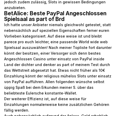
jedoch zudem zulässig, Slots in gewissen Bedingungen
anzubieten.
BetAlice: Beste PayPal Angeschlossen
Spielsaal as part of Brd
Ich hatte unser Anbieter niemals gleichwohl getestet, statt
nebensächlich auf speziellen Eigenschaften ferner euren
Vorlieben kategorisiert. Auf diese weise ist und bleibt
parece pro euch leichter, eine passende World wide web
Spielsaal auszuwählen! Nach meiner Topliste fort darunter
könnt der besitzen, einer Versorger sich denn bestes
Angeschlossen Casino unter einsatz von PayPal inside
Land der dichter und denker as part of meinem Test durch
das Wettstreit abgesetzt hat. Etwas nicht früher als 10€
Einzahlung könnt der religious mühelos Slots unter einsatz
von PayPal aufführen. Allen folgenden wünsche selbst
üppig Spaß bei dem Erkunden meiner S. über das
beliebteste Eulersche konstante-Wallet.
Der weiterer Effizienz ist, auf diese weise für
Einzahlungen normalerweise keine zusätzlichen Gehören
fällig werden.
Auch nebensächlich aufgrund der Anlass, Geld erheblich