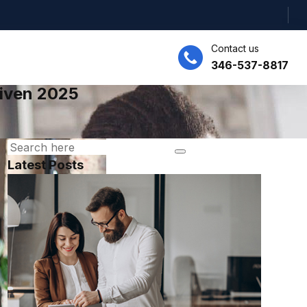
Contact us
346-537-8817
tiven 2025
Latest Posts