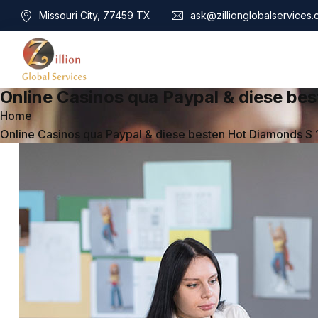
Missouri City, 77459 TX
ask@zillionglobalservices
Online Casinos qua Paypal & diese be
Home
Home
About Us
Online Casinos qua Paypal & diese besten Hot Diamonds $ 
Services
Audit Assurance
Contact
Business Risk Management
Bookkeeping & Tax
Cyber Maturity
Cybersecurity Risk Management
Education & Training
Enterprise Risk Management & Risk Culture
Mock Audit & Examination