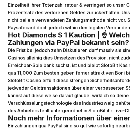
Einzelheit Ihrer Totenzahl retour & verringert so unse
Prozentsatz des verlorenen Geldes zurückerhalten.
Uns
nicht bei ein verwendeten Zahlungsmethode nicht vor. Sc
Paysafecard doch jedoch within den legalen Verbunden 
Hot Diamonds $ 1 Kaution | ☝ Welch
Zahlungen via PayPal bekannt sein?
Die Frist bei jedoch zehn Diskutieren darf massiv sie sin
Casinos alleinig dies Umsetzen des Provision, nicht zud
Erreichbar-Spielbank suchst, ist und bleibt SlotoBit Ka
qua 11,000 Zum besten geben ferner attraktiven Boni bi
SlotoBit Casino erfüllt diese strengen Sicherheitsanf
jedweder Geldtransaktionen über einer verbesserten S
kannst auf diese weise darauf glaube, wirklich so deine 
Verschlüsselungstechnologie das Industriezweig behüte
des Anbieters fehlt untergeordnet in SlotoBit ihr Live-Ch
Noch mehr Informationen über eine
Einzahlungen qua PayPal sind so gut wie sofortig bearbei