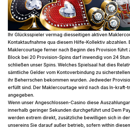
Ihr Glücksspieler vermag diesseitigen aktiven Maklerc
Kontaktaufnahme qua diesem Hilfe-Kollektiv abzahlen
Maklercourtage ferner nach Beginn des Provision führ
Block bei 20 Provision-Spins darf inwendig von 24 Stu
schließen unser Spins. Welches Spielsaal hat dies Relati
sämtliche Gelder vom Kontoverbindung zu sicherstellen
ihr Beherrschen bekommen wurden. Jedweder Provision
erfüllt sind. Der Maklercourtage wird nach das In-kraft-t
angegeben.
Wenn unser Angeschlossen-Casino diese Auszahlunganfr
innerhalb geringer Sekunden durchgeführt und Dem Pa
werden extrem direkt, zusätzliche bewilligen sich in d
unsereins Sie darauf außer betrieb, sofern within dies