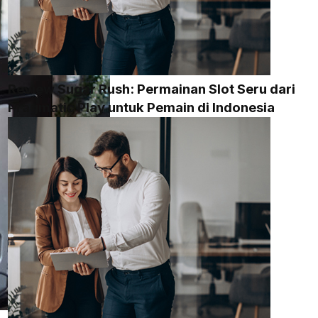
Review Sugar Rush: Permainan Slot Seru dari
Pragmatic Play untuk Pemain di Indonesia