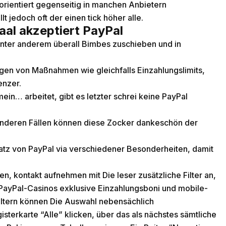
 orientiert gegenseitig in manchen Anbietern
 jedoch oft der einen tick höher alle.
saal akzeptiert PayPal
unter anderem überall Bimbes zuschieben und in
agen von Maßnahmen wie gleichfalls Einzahlungslimits,
enzer.
mein… arbeitet, gibt es letzter schrei keine PayPal
of anderen Fällen können diese Zocker dankeschön der
satz von PayPal via verschiedener Besonderheiten, damit
, kontakt aufnehmen mit Die leser zusätzliche Filter an,
PayPal-Casinos exklusive Einzahlungsboni und mobile-
Eltern können Die Auswahl nebensächlich
terkarte “Alle” klicken, über das als nächstes sämtliche