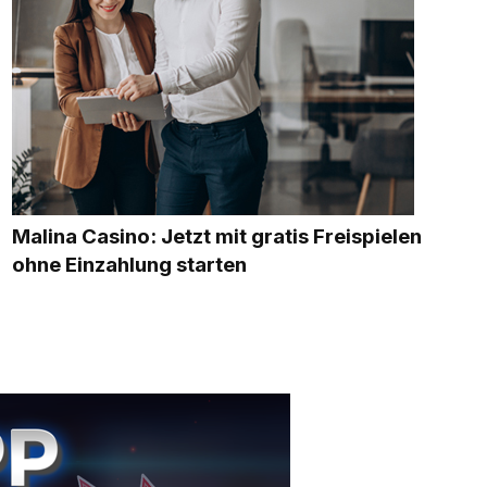
Malina Casino: Jetzt mit gratis Freispielen
ohne Einzahlung starten