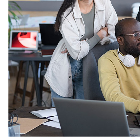
Service Education Resources
Sox Compliance